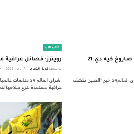
عاجل الآن
روخ كيه دي-21
رويترز: فصائل عراقية
بواسطة
فريق التحرير
7 أبريل، 2025
اشراق العالم 24 متابعات عالمية عاجلة: نقدم لكم في اشراق العالم24 خبر “الصين تكشف
عراقية مستعدة لنزع سلاحها 