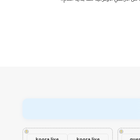
!
!
koora live
koora live
gues