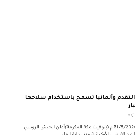
لتقدم وألمانيا تسمح باستخدام سلاحها
ار
0
31/5/2024-|آخر تحديث: 31/5/202405:52 م (بتوقيت مكة المكرمة)أعلن الجيش الروسي