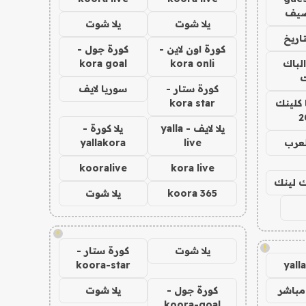
ضيف
يلا شوت
يلا شوت
اريخ
كورة اون لاين -
كورة جول -
الباك
kora onli
kora goal
ك
كورة ستار -
سوريا لايف
 كلينك
kora star
2
يلا لايف - yalla
يلا كورة -
لعرب
live
yallakora
kooralive
kora live
اك لينك
koora 365
يلا شوت
!
!
يلا شوت
كورة ستار -
koora-star
yall
مباشر
كورة جول -
يلا شوت
koora-goal