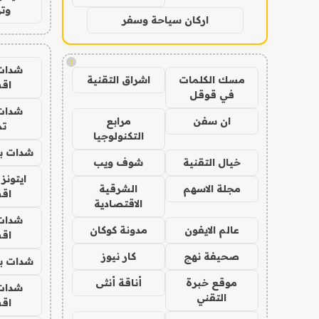
وتر
اركان سياحة وسفر
!
شدات
مسك الكلمات
اشراق التقنية
اق
في قوقل
شدات
ان سفن
مرابع
تم
التكنولوجيا
شدات بب
خيال التقنية
شوف ويب
ايتونز
مجلة الاسهم
الشرقية
اق
الاقتصادية
شدات
عالم الايفون
مدونة كوكان
اق
صحيفة نهج
كار نيوز
شدات بب
موقع خبرة
أناقة أنثى
شدات
التقني
اق