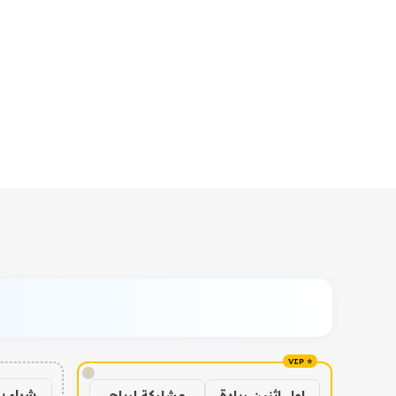
!
شراء ب
اول اثنين ريادة
مشاركة ارباح