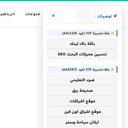
عناوين
منوعات
الرياضية
×
توصيات :
رئيسية
باقة متميزة VIP (كود: AA11138):
»
الرئيسية
سلاحها
باقة باك لينك
سلاحها
تحسين محركات البحث SEO
باقة متميزة VIP (كود: AA35872):
ضوء التعليمي
صحيفة برق
موقع اشراقات
موقع اشراق اون لاين
اركان سياحة وسفر