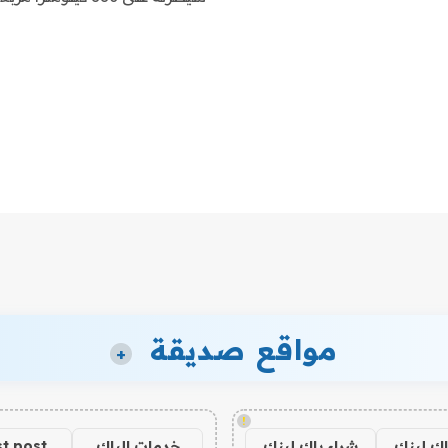
مواقع صديقة
+
!
اك لينك
شراء باك لينك
خدمات الباك
t post