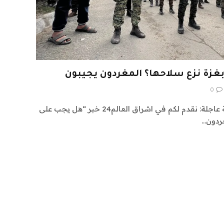
غزة نزع سلاحها؟ المغردون يجيبون
0
اشراق العالم 24 متابعات عالمية عاجلة: نقدم لكم في اشراق العالم24 خبر “هل يجب على
غردون…