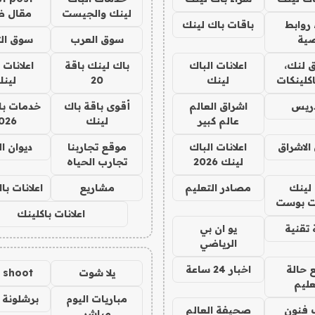
لينك والجيست
مقال 
روابط
باقات باك لينك
ية
سوق العرب
سوق الت
 لنك،
اعلانات الباك
باك لينك باقة
اعلانات 
كلينكات
لينك
20
لين
دريس
اشراق العالم
أقوى باقة باك
خدمات با
عالم كبير
لينك
026
الاشراق
اعلانات الباك
موقع تجاربنا
ديوان ا
لينك 2026
تجارب الحياه
لينك
مصادر التعليم
مشاريع
اعلانات ب
 بوست
اعلانات باكلينك
تقنية
يو ان بي
الرياضي
 حالة
اخبار 24 ساعة
يلا شوت
a shoot
عليم
مباريات اليوم
برشلونة 
 فنون
صحيفة العالم
مباشر