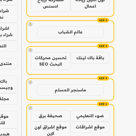
اعمال
ادسنس
شراء 
نص
!
اشراق
عالم الشباب
شراء با
الت
!
باقة باك لينك
تحسين محركات
منتدى 
البحث SEO
باك 
!
وجيست
ماسنجر المسلم
مجلة 
!
ضوء التعليمي
صحيفة برق
موقع
للت
موقع اشراقات
موقع اشراق اون
لاين
هيدب