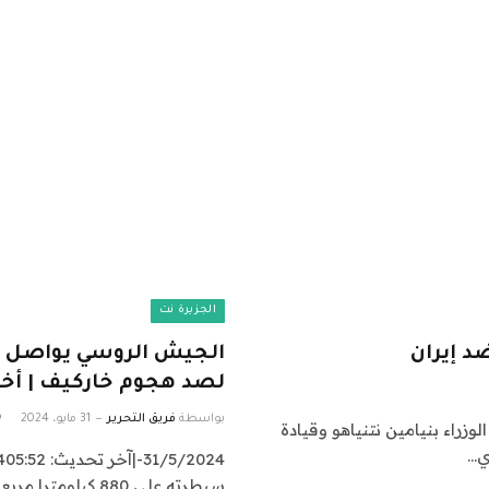
الجزيرة نت
د إيران
الجيش الروسي يواصل ا
لصد هجوم خاركيف | أخب
بواسطة
فريق التحرير
31 مايو، 2024
وزراء بنيامين نتنياهو وقيادة
سيطرته على 880 كيلومترا مربعا من الأراضي الأوكرانية منذ بداية العام…