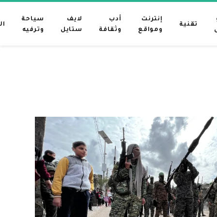
إنترنت
أدب
لايف
سياحة
تقنية
ال
ومواقع
وثقافة
ستايل
وترفيه