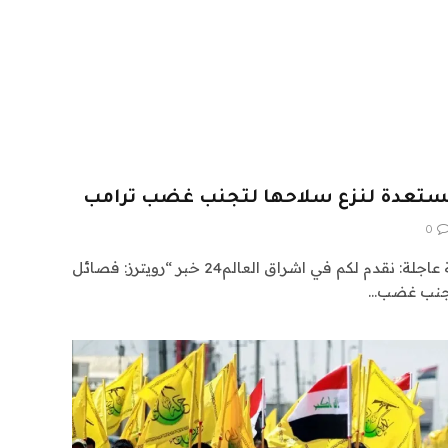
 مستعدة لنزع سلاحها لتجنب غضب ترامب
0
اشراق العالم 24 متابعات عالمية عاجلة: نقدم لكم في اشراق العالم24 خبر “رويترز: فصائل
لتجنب غضب…