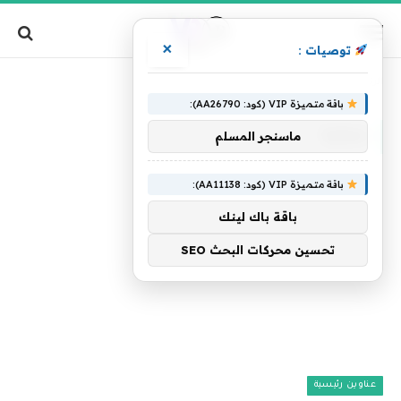
×
توصيات :
»
الرئيسية
سكرة
باقة متميزة VIP (كود: AA26790):
سكرة
ماسنجر المسلم
باقة متميزة VIP (كود: AA11138):
باقة باك لينك
تحسين محركات البحث SEO
عناوين رئيسية