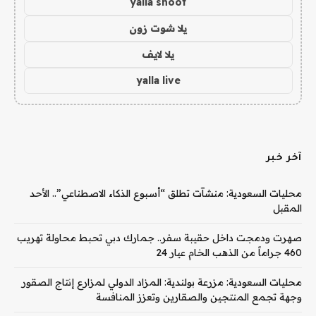
yalla shoot
يلا شوت زون
يلا لايف
yalla live
آخر خبر
محليات السعودية: منشآت تطلق “أسبوع الذكاء الاصطناعي”.. الأحد
المقبل
صهرت ودمجت داخل حقيبة سفر.. جمارك دبي تحبط محاولة تهريب
460 جراماً من الذهب الخام عيار 24
محليات السعودية: مزرعة بولندية: المزاد الدولي لمزارع إنتاج الصقور
وجهة تجمع المنتجين والصقارين وتعزز المنافسة