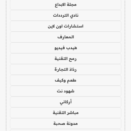
مجلة الابداع
نادي الترددات
استشارات اون لاين
المعارف
هيدب فيديو
رمح التقنية
رذاذ التجارة
طعم وكيف
شهود نت
أركاني
مباشر التقنية
مدونة صحبة