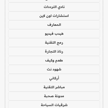
نادي الترددات
استشارات اون لاين
المعارف
هيدب فيديو
رمح التقنية
رذاذ التجارة
طعم وكيف
شهود نت
أركاني
مباشر التقنية
مدونة صحبة
شرقيات السياحة