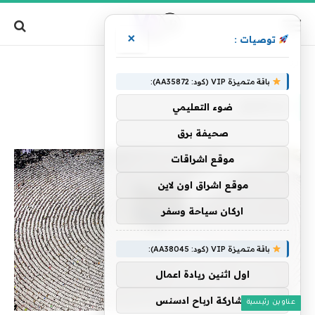
×
توصيات :
»
الرئيسية
ستطبق
باقة متميزة VIP (كود: AA35872):
ستطبق
ضوء التعليمي
صحيفة برق
موقع اشراقات
موقع اشراق اون لاين
اركان سياحة وسفر
باقة متميزة VIP (كود: AA38045):
اول اثنين ريادة اعمال
مشاركة ارباح ادسنس
عناوين رئيسية