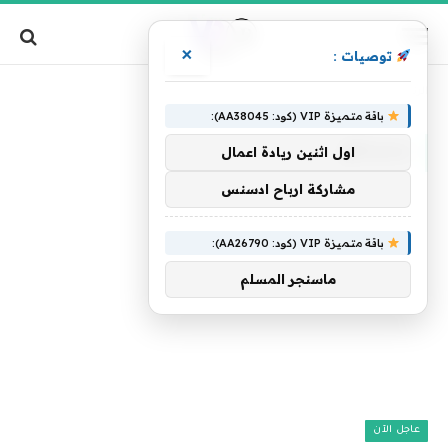
×
توصيات :
»
الرئيسية
سترافق
باقة متميزة VIP (كود: AA38045):
سترافق
اول اثنين ريادة اعمال
مشاركة ارباح ادسنس
باقة متميزة VIP (كود: AA26790):
ماسنجر المسلم
عاجل الآن