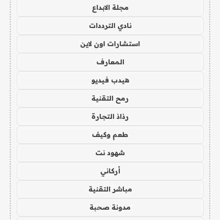
مجلة الابداع
نادي الترددات
استشارات اون لاين
المعارف
هيدب فيديو
رمح التقنية
رذاذ التجارة
طعم وكيف
شهود نت
أركاني
مباشر التقنية
مدونة صحبة