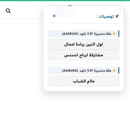
×
توصيات :
»
الرئيسية
ساعة
باقة متميزة VIP (كود: AA38045):
اول اثنين ريادة اعمال
مشاركة ارباح ادسنس
باقة متميزة VIP (كود: AA86842):
عالم الشباب