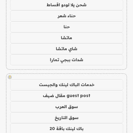
شحن يلا لودو اقساط
حناء شعر
حنا
ماتشا
شاي ماتشا
شدات ببجي تمارا
!
خدمات الباك لينك والجيست
guest post مقال ضيف
سوق العرب
سوق التاريخ
باك لينك باقة 20