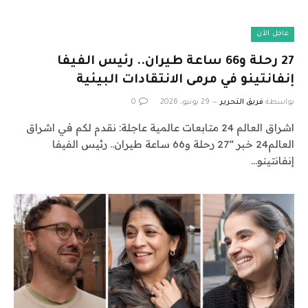
عاجل الآن
27 رحلة و66 ساعة طيران.. رئيس الفيفا
إنفانتينو في مرمى الانتقادات البيئية
بواسطة
فريق التحرير
29 يونيو، 2026
0
اشراق العالم 24 متابعات عالمية عاجلة: نقدم لكم في اشراق
العالم24 خبر “27 رحلة و66 ساعة طيران.. رئيس الفيفا
إنفانتينو…