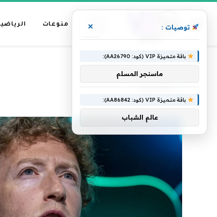
عناوين
منوعات
الرياضية
×
توصيات :
رئيسية
باقة متميزة VIP (كود: AA26790):
»
الرئيسية
زوكربيرج
ماسنجر المسلم
زوكربيرج
باقة متميزة VIP (كود: AA86842):
عالم الشباب