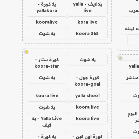
يلا لايف - yalla
يلا كورة -
لعرب
live
yallakora
kooralive
kora live
اك لينك
koora 365
يلا شوت
!
!
يلا شوت
كورة ستار -
koora-star
yall
مباشر
كورة جول -
يلا شوت
koora-goal
وت
yalla shoot
koora live
koora live
يلا شوت
اليوم
koora live
Yalla Live - يلا
ر
لايف
وت
كورة اون لاين -
يلا كورة -