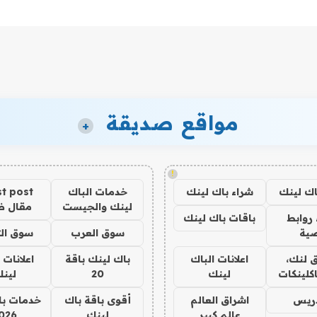
مواقع صديقة
+
!
اك لينك
شراء باك لينك
خدمات الباك
t post
لينك والجيست
مقال 
روابط
باقات باك لينك
ية
سوق العرب
سوق الت
 لنك،
اعلانات الباك
باك لينك باقة
اعلانات 
كلينكات
لينك
20
لين
دريس
اشراق العالم
أقوى باقة باك
خدمات با
عالم كبير
لينك
026