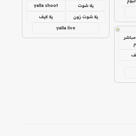
ليوم
يلا شوت
yalla shoot
يلا شوت زون
يلا لايف
yalla live
!
مباشر
م
يف