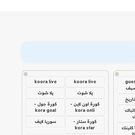
!
!
koora live
koora live
gues
ضيف
يلا شوت
يلا شوت
اريخ
كورة اون لاين -
كورة جول -
الباك
kora onli
kora goal
ك
كورة ستار -
سوريا لايف
 كلينك
kora star
2