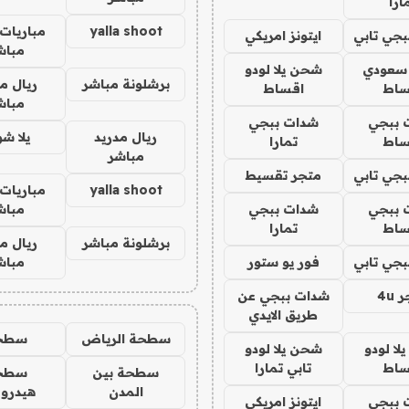
ارا
yalla shoot
مباريات 
جي تابي
ايتونز امريكي
مباش
 سعودي
شحن يلا لودو
برشلونة مباشر
ريال م
ساط
اقساط
مباش
 ببجي
شدات ببجي
ريال مدريد
يلا ش
ساط
تمارا
مباشر
جي تابي
متجر تقسيط
yalla shoot
مباريات 
 ببجي
شدات ببجي
مباش
ساط
تمارا
برشلونة مباشر
ريال م
جي تابي
فور يو ستور
مباش
4u
شدات ببجي عن
طريق الايدي
سطحة الرياض
سطح
ا لودو
شحن يلا لودو
ساط
تابي تمارا
سطحة بين
سطح
المدن
هيدرو
 ببجي
ايتونز امريكي