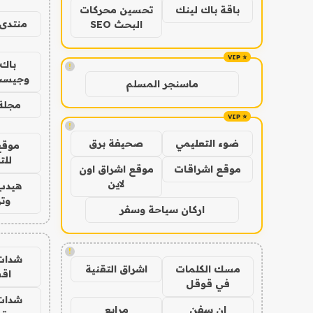
باقة باك لينك
تحسين محركات
منتدى 
البحث SEO
باك 
!
وجيست
ماسنجر المسلم
مجلة 
!
ضوء التعليمي
صحيفة برق
موقع
للت
موقع اشراقات
موقع اشراق اون
لاين
هيدب
وتر
اركان سياحة وسفر
!
شدات
مسك الكلمات
اشراق التقنية
اق
في قوقل
شدات
ان سفن
مرابع