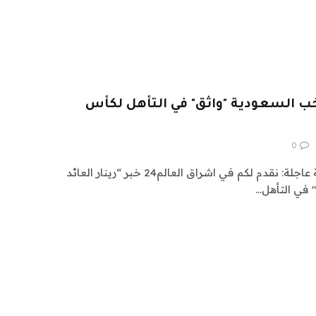
تخب السعودية "واثق" في التأهل لكأس
0
اشراق العالم 24 متابعات عالمية عاجلة: نقدم لكم في اشراق العالم24 خبر “رينار العائد
 في التأهل…