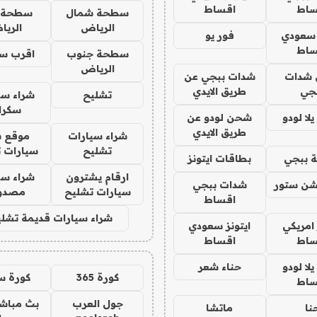
ساط
اقساط
سطحة شمال
سطحة 
الرياض
الري
 سعودي
فور يو
ساط
سطحة جنوب
اقرب س
الرياض
شدات
شدات ببجي عن
جي
طريق الايدي
تشليح
شراء سي
سكرا
ا لودو
شحن لودو عن
طريق الايدي
شراء سيارات
موقع ش
تشليح
سيارات 
 ببجي
بطاقات ايتونز
ارقام يشترون
شراء سي
شن ستور
شدات ببجي
سيارات تشليح
مصدو
اقساط
شراء سيارات قديمة تشلي
 امريكي
ايتونز سعودي
ساط
اقساط
ا لودو
حناء شعر
كورة 365
كورة س
ساط
جول العرب
بث مباشر
نا
ماتشا