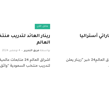
عاجل الآن
اتي أستراليا
رينار العائد لتدريب من
العالم
بواسطة
فريق التحرير
4 نوفمبر، 2024
اشراق العالم 24 متابعات عالمية عاجلة: نقدم لكم في اشراق العالم24 خبر “رينار يعلن
لتدريب منتخب السعودية "واثق"