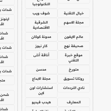
تم
التكنولوجيا
شدات بب
خيال التقنية
شوف ويب
ايتونز
مجلة الاسهم
الشرقية
اق
الاقتصادية
شدات
عالم الايفون
مدونة كوكان
اق
صحيفة نهج
كار نيوز
شدات بب
موقع خبرة
أناقة أنثى
شدات
التقني
اق
متورخ
مدسن
شدات بب
روتانا تسويق
مجلة الابداع
متجر 
نادي الترددات
استشارات اون
لاين
شحن يل
اق
المعارف
هيدب فيديو
شدات