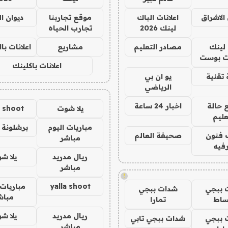
الاشراق
اعلانات الباك
موقع تجاربنا
ديوان ا
لينك 2026
تجارب الحياه
لينك
مصادر التعليم
مشاريع
اعلانات ب
 بوست
اعلانات باكلينك
تقنية
يو ان بي
الرياضي
 حالة
اخبار 24 ساعة
يلا شوت
a shoot
عليم
مباريات اليوم
برشلونة 
 فنون
صحيفة العالم
مباشر
فيه
ريال مدريد
يلا ش
مباشر
!
yalla shoot
مباريات 
 ببجي
شدات ببجي
مباش
ساط
تمارا
ريال مدريد
يلا ش
 ببجي
شدات ببجي تابي
مباشر