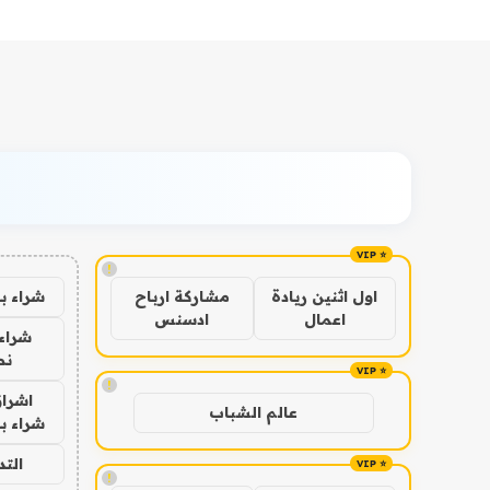
!
شراء ب
اول اثنين ريادة
مشاركة ارباح
اعمال
ادسنس
شراء 
نص
!
اشراق
عالم الشباب
شراء با
الت
!