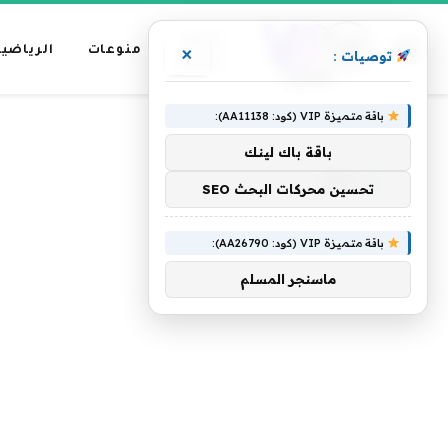
عناوين
منوعات
الرياضية
×
توصيات :
رئيسية
باقة متميزة VIP (كود: AA11138):
»
الرئيسية
رينار
باقة باك لينك
رينار
تحسين محركات البحث SEO
باقة متميزة VIP (كود: AA26790):
ماسنجر المسلم