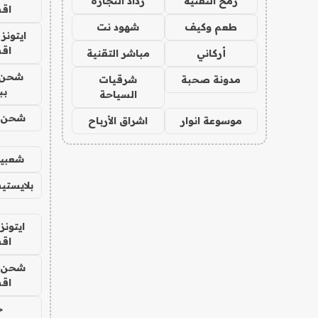
رمح التقنية
رذاذ التجارة
اق
طعم وكيف
شهود نت
ايتونز
اق
أركاني
مباشر التقنية
شحن 
مدونة صحبة
شرقيات
بب
السياحة
شحن يل
موسوعة انوار
اشراق الأرباح
شعبية
بلايستي
ايتونز
اق
شحن يل
اق
ح