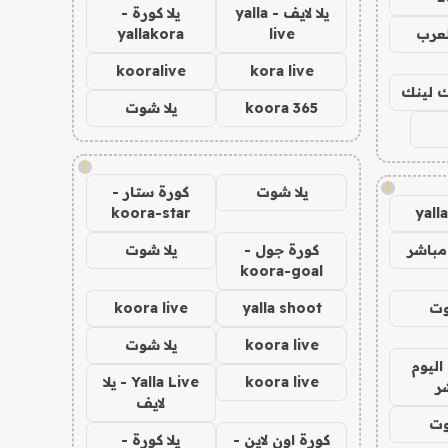
يلا لايف - yalla
يلا كورة -
لعرب
live
yallakora
kooralive
kora live
اك لينك
koora 365
يلا شوت
!
!
يلا شوت
كورة ستار -
koora-star
yall
مباشر
كورة جول -
يلا شوت
koora-goal
وت
yalla shoot
koora live
koora live
يلا شوت
اليوم
koora live
Yalla Live - يلا
ر
لايف
وت
كورة اون لاين -
يلا كورة -