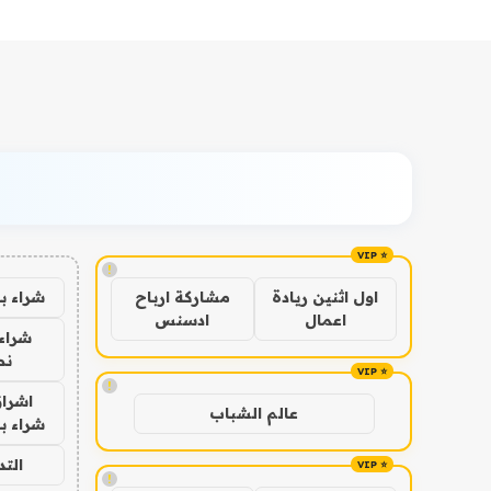
!
شراء ب
اول اثنين ريادة
مشاركة ارباح
اعمال
ادسنس
شراء 
نص
!
اشراق
عالم الشباب
شراء با
الت
!