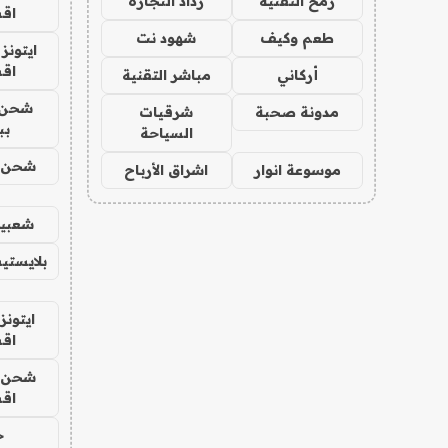
رمح التقنية
رذاذ التجارة
اق
طعم وكيف
شهود نت
ايتونز
اق
أركاني
مباشر التقنية
شحن 
مدونة صحبة
شرقيات
بب
السياحة
شحن يل
موسوعة انوار
اشراق الأرباح
شعبية
بلايستي
ايتونز
اق
شحن يل
اق
ح