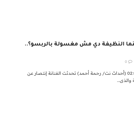
نما النظيفة دي مش مغسولة بالربسو؟..
0
الأحد ، 30 يوليو 2023 الساعة 02:00 (أحداث نت/ رحمة أحمد) تحدثت الفنانة إنتصار عن
 والذى…