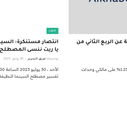
فنون
1.25% أرباحا نقدية عن الربع الثاني من
انتصار مستنكرة: السي
يا ريت ننسى المصطلح
بواسطة
فريق التحرير
30 يوليو، 2023
أعلنت شركة “الخبير المالية” عن توزيع أرباح نقدية بنسبة 1.25% على مالكي وحدات
تفسير مصطلح السينما النظيفة