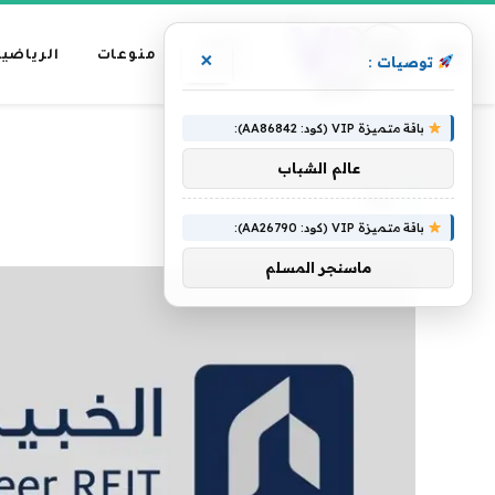
عناوين
منوعات
الرياضية
×
توصيات :
رئيسية
باقة متميزة VIP (كود: AA86842):
»
الرئيسية
ريت
عالم الشباب
ريت
باقة متميزة VIP (كود: AA26790):
ماسنجر المسلم