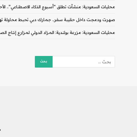
محليات السعودية: منشآت تطلق “أسبوع الذكاء الاصطناعي”.. الأح
صهرت ودمجت داخل حقيبة سفر.. جمارك دبي تحبط محاولة تهريب 460 جراماً من الذهب الخام ع
محليات السعودية: مزرعة بولندية: المزاد الدولي لمزارع إنتاج ا
ش