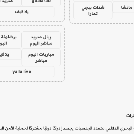
goalarab
مدريد ا
ماتشا
شدات ببجي
يلا لايف
تمارا
ريال مدريد
برشلونة 
مباشر اليوم
اليو
مباريات اليوم
يلا لا
مباشر
yalla live
ارات
لبحري الدفاعي متعدد الجنسيات يجسد إدراكًا دوليًا مشتركًا لحماية الأمن ال