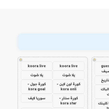
!
!
koora live
koora live
gues
ضيف
يلا شوت
يلا شوت
اريخ
كورة اون لاين -
كورة جول -
الباك
kora onli
kora goal
ك
كورة ستار -
سوريا لايف
 كلينك
kora star
2