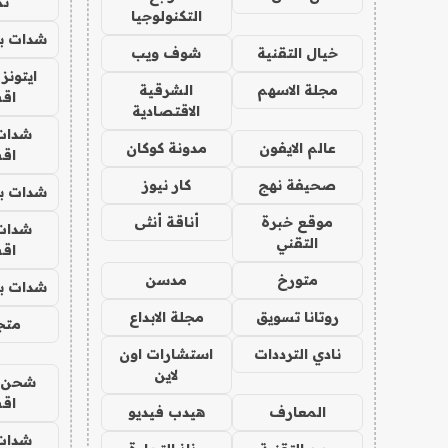
تم
التكنولوجيا
شدات بب
خيال التقنية
شوف ويب
ايتونز
مجلة الاسهم
الشرقية
اق
الاقتصادية
شدات
عالم الايفون
مدونة كوكان
اق
صحيفة نهج
كار نيوز
شدات بب
موقع خبرة
أناقة أنثى
شدات
التقني
اق
متورخ
مدسن
شدات بب
روتانا تسويق
مجلة الابداع
متجر 
نادي الترددات
استشارات اون
لاين
شحن يل
اق
المعارف
هيدب فيديو
شدات