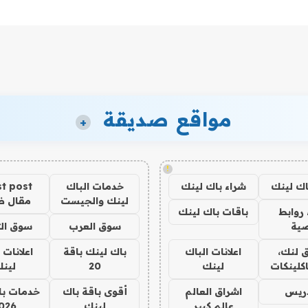
مواقع صديقة
+
!
اك لينك
شراء باك لينك
خدمات الباك
t post
لينك والجيست
مقال 
روابط
باقات باك لينك
ية
سوق العرب
سوق الت
 لنك،
اعلانات الباك
باك لينك باقة
اعلانات 
كلينكات
لينك
20
لين
دريس
اشراق العالم
أقوى باقة باك
خدمات با
عالم كبير
لينك
026