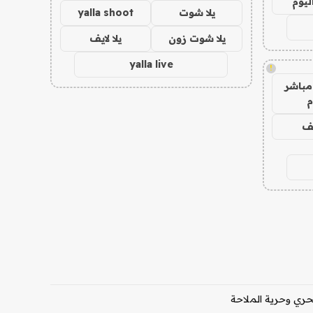
ليوم
يلا شوت
yalla shoot
يلا شوت زون
يلا لايف
yalla live
!
مباشر
م
يف
بحري وحرية الملاحة