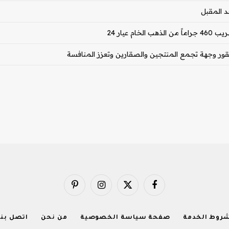
د المقبل
يار 24
لصقور وجهة تجمع المنتجين والصقارين وتعزز المنافسة
فيسبوك
X
الانستغرام
بينتيريست
(Twitter)
روط الخدمة
صفحة سياسة الخصوصية
من نحن
اتصل بنا