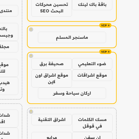
باقة باك لينك
تحسين محركات
منتدى 
البحث SEO
باك 
!
وجيست
ماسنجر المسلم
مجلة 
!
ضوء التعليمي
صحيفة برق
موقع
للت
موقع اشراقات
موقع اشراق اون
لاين
هيدب
وتر
اركان سياحة وسفر
!
شدات
مسك الكلمات
اشراق التقنية
اق
في قوقل
شدات
ان سفن
مرابع