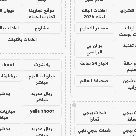
الاشراق
اعلانات الباك
موقع تجاربنا
ديوان ا
لينك 2026
تجارب الحياه
لينك
مصادر التعليم
مشاريع
اعلانات ب
 بوست
اعلانات باكلينك
تقنية
يو ان بي
الرياضي
 حالة
اخبار 24 ساعة
يلا شوت
a shoot
عليم
مباريات اليوم
برشلونة 
 فنون
صحيفة العالم
مباشر
فيه
ريال مدريد
يلا ش
مباشر
!
yalla shoot
مباريات 
 ببجي
شدات ببجي
مباش
ساط
تمارا
ريال مدريد
يلا ش
 ببجي
شدات ببجي تابي
مباشر