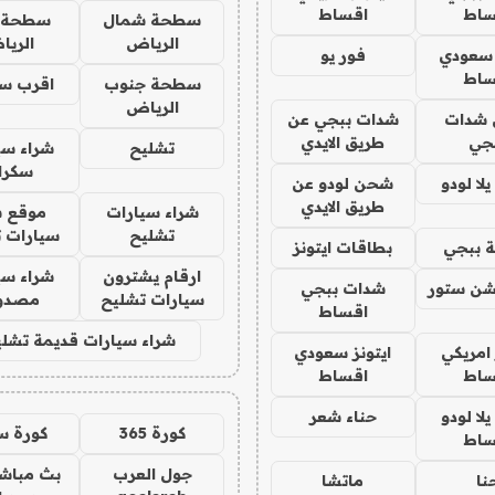
ساط
اقساط
سطحة شمال
سطحة 
الرياض
الري
 سعودي
فور يو
ساط
سطحة جنوب
اقرب س
الرياض
شدات
شدات ببجي عن
جي
طريق الايدي
تشليح
شراء سي
سكرا
ا لودو
شحن لودو عن
طريق الايدي
شراء سيارات
موقع ش
تشليح
سيارات 
 ببجي
بطاقات ايتونز
ارقام يشترون
شراء سي
شن ستور
شدات ببجي
سيارات تشليح
مصدو
اقساط
شراء سيارات قديمة تشلي
 امريكي
ايتونز سعودي
ساط
اقساط
ا لودو
حناء شعر
كورة 365
كورة س
ساط
جول العرب
بث مباشر
نا
ماتشا