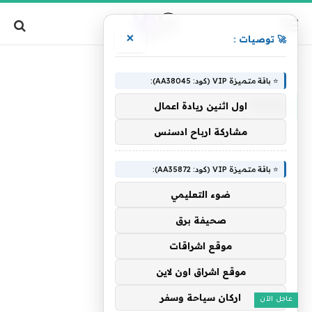
×
🚀 توصيات :
»
الرئيسية
رومية
⭐ باقة متميزة VIP (كود: AA38045):
رومية
اول اثنين ريادة اعمال
مشاركة ارباح ادسنس
⭐ باقة متميزة VIP (كود: AA35872):
ضوء التعليمي
صحيفة برق
موقع اشراقات
موقع اشراق اون لاين
اركان سياحة وسفر
عاجل الآن