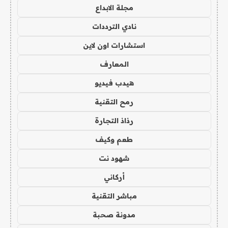
مجلة الابداع
نادي الترددات
استشارات اون لاين
المعارف
هيدب فيديو
رمح التقنية
رذاذ التجارة
طعم وكيف
شهود نت
أركاني
مباشر التقنية
مدونة صحبة