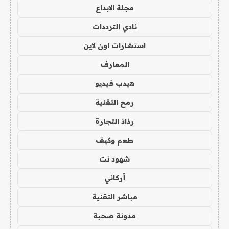
مجلة الابداع
نادي الترددات
استشارات اون لاين
المعارف
هيدب فيديو
رمح التقنية
رذاذ التجارة
طعم وكيف
شهود نت
أركاني
مباشر التقنية
مدونة صحبة