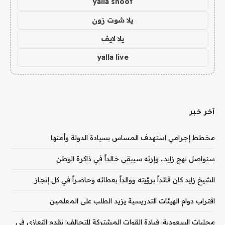
yalla shoot
يلا شوت زون
يلا لايف
yalla live
آخر خبر
مخطط إجرامي استهدف المساس بسيادة الدولة وأمنها
سنواصل نهج زايد.. وإرثه سيبقى خالداً في ذاكرة الوطن
الشيخ زايد كان قائداً برؤيته ووالداً بعطائه وحاضراً في كل إنجاز
اقتراب دوام الهيئات التدريسية يزيد الطلب على المعلمين
محليات السعودية: قيادة القوات المشتركة للتحالف: نقدم التعازي في