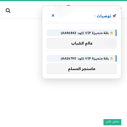
×
توصيات :
»
الرئيسية
روابة
باقة متميزة VIP (كود: AA86842):
روابة
عالم الشباب
باقة متميزة VIP (كود: AA26790):
ماسنجر المسلم
عاجل الآن