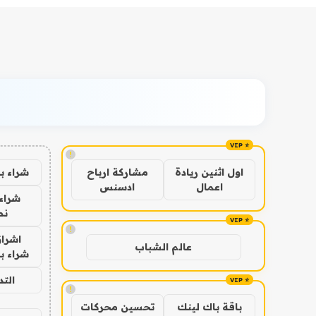
!
شراء ب
اول اثنين ريادة
مشاركة ارباح
اعمال
ادسنس
شراء 
نص
!
اشراق
عالم الشباب
شراء با
الت
!
باقة باك لينك
تحسين محركات