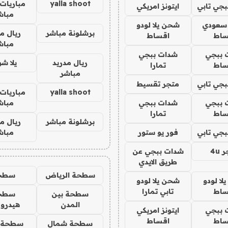
yalla shoot
مباريات 
جي تابي
ايتونز امريكي
مباش
 سعودي
شحن يلا لودو
برشلونة مباشر
ريال م
ساط
اقساط
مباش
 ببجي
شدات ببجي
ريال مدريد
يلا ش
ساط
تمارا
مباشر
جي تابي
متجر تقسيط
yalla shoot
مباريات 
 ببجي
شدات ببجي
مباش
ساط
تمارا
برشلونة مباشر
ريال م
جي تابي
فور يو ستور
مباش
4u
شدات ببجي عن
طريق الايدي
سطحة الرياض
سطح
ا لودو
شحن يلا لودو
ساط
تابي تمارا
سطحة بين
سطح
المدن
هيدرو
 ببجي
ايتونز امريكي
ساط
اقساط
سطحة شمال
سطحة 