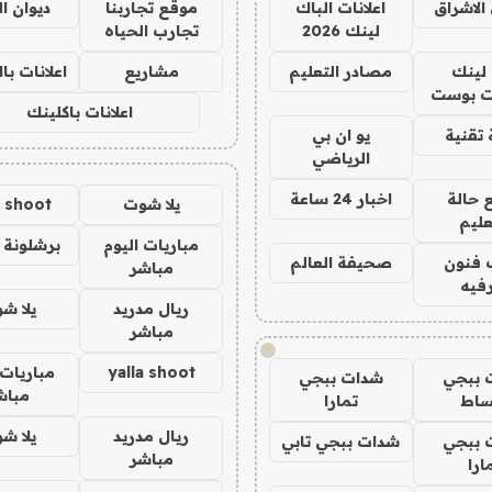
الاشراق
اعلانات الباك
موقع تجاربنا
ديوان ا
لينك 2026
تجارب الحياه
لينك
مصادر التعليم
مشاريع
اعلانات ب
 بوست
اعلانات باكلينك
تقنية
يو ان بي
الرياضي
 حالة
اخبار 24 ساعة
يلا شوت
a shoot
عليم
مباريات اليوم
برشلونة 
 فنون
صحيفة العالم
مباشر
فيه
ريال مدريد
يلا ش
مباشر
!
yalla shoot
مباريات 
 ببجي
شدات ببجي
مباش
ساط
تمارا
ريال مدريد
يلا ش
 ببجي
شدات ببجي تابي
مباشر
ارا