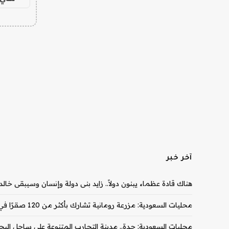
آخر خبر
هناك قادة عظماء يبنون دولاً.. زايد بنى دولة وإنسان وسيبقى خالدا
محليات السعودية: مزرعة رومانية تشارك بأكثر من 120 صقرًا في أول ظهور لها بالمزاد الدولي لمزارع إنتاج الصقور
محليات السعودية: جدة.. مدينة التجارب المتنوعة على ساحل البح