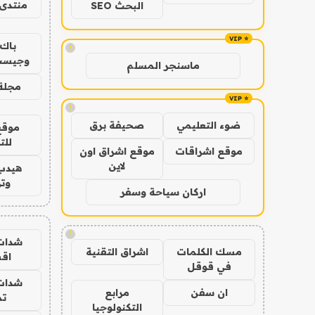
منتدى 
البحث SEO
باك 
!
وجيست
ماسنجر المسلم
مجلة 
!
ضوء التعليمي
صحيفة برق
موقع
للت
موقع اشراقات
موقع اشراق اون
لاين
هيدب
وتر
اركان سياحة وسفر
!
شدات
مسك الكلمات
اشراق التقنية
اق
في قوقل
شدات
ان سفن
مرابع
تم
التكنولوجيا