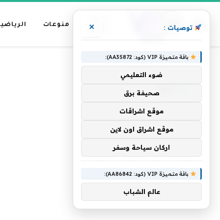
عناوين
منوعات
الرياضية
×
توصيات :
رئيسية
باقة متميزة VIP (كود: AA35872):
»
الرئيسية
دادي
ضوء التعليمي
دادي
صحيفة برق
موقع اشراقات
موقع اشراق اون لاين
اركان سياحة وسفر
باقة متميزة VIP (كود: AA86842):
عالم الشباب