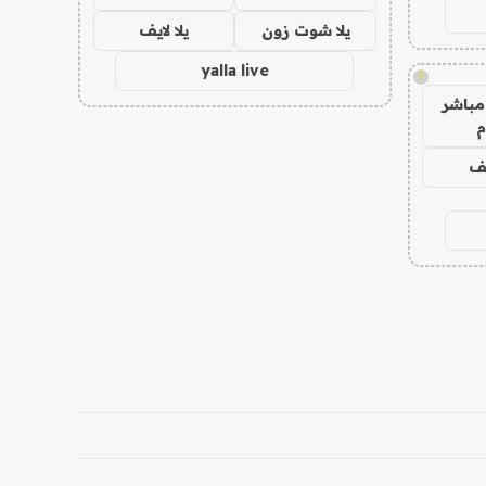
يلا شوت زون
يلا لايف
yalla live
!
مباشر
م
يف