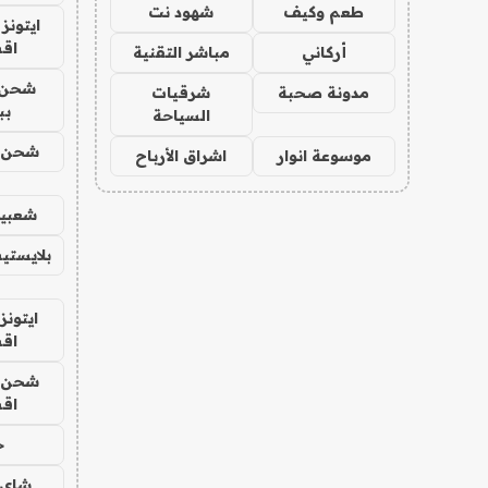
طعم وكيف
شهود نت
ايتونز
اق
أركاني
مباشر التقنية
شحن 
مدونة صحبة
شرقيات
بب
السياحة
شحن يل
موسوعة انوار
اشراق الأرباح
شعبية
بلايستي
ايتونز
اق
شحن يل
اق
ح
شاي 