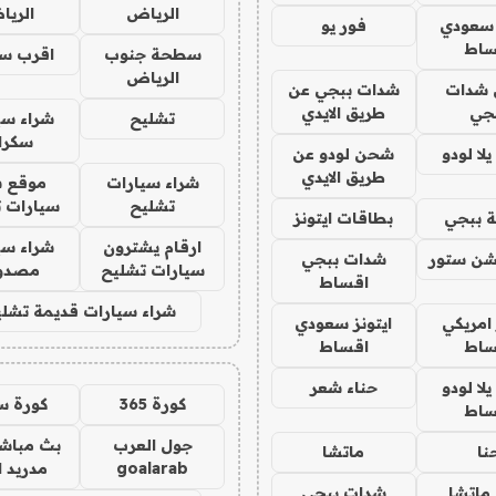
الرياض
الري
 سعودي
فور يو
ساط
سطحة جنوب
اقرب س
الرياض
شدات
شدات ببجي عن
جي
طريق الايدي
تشليح
شراء سي
سكرا
ا لودو
شحن لودو عن
طريق الايدي
شراء سيارات
موقع ش
تشليح
سيارات 
 ببجي
بطاقات ايتونز
ارقام يشترون
شراء سي
شن ستور
شدات ببجي
سيارات تشليح
مصدو
اقساط
شراء سيارات قديمة تشلي
 امريكي
ايتونز سعودي
ساط
اقساط
ا لودو
حناء شعر
كورة 365
كورة س
ساط
جول العرب
بث مباشر
نا
ماتشا
goalarab
مدريد ا
ماتشا
شدات ببجي