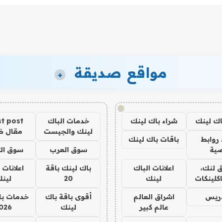
مواقع صديقة
+
!
اك لينك
شراء باك لينك
خدمات الباك
t post
لينك والجيست
مقال 
روابط
باقات باك لينك
ية
سوق العرب
سوق الت
 لنك،
اعلانات الباك
باك لينك باقة
اعلانات 
كلينكات
لينك
20
لين
دريس
اشراق العالم
أقوى باقة باك
خدمات با
عالم كبير
لينك
026