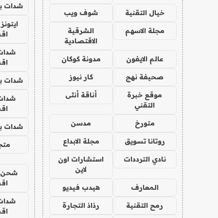
شدات بب
خيال التقنية
شوف ويب
ايتونز
مجلة الاسهم
الشرقية
اق
الاقتصادية
شدات
عالم الايفون
مدونة كوكان
اق
صحيفة نهج
كار نيوز
شدات بب
موقع خبرة
أناقة أنثى
شدات
التقني
اق
متورخ
مدسن
شدات بب
روتانا تسويق
مجلة الابداع
متجر 
نادي الترددات
استشارات اون
لاين
شحن يل
اق
المعارف
هيدب فيديو
شدات
رمح التقنية
رذاذ التجارة
اق