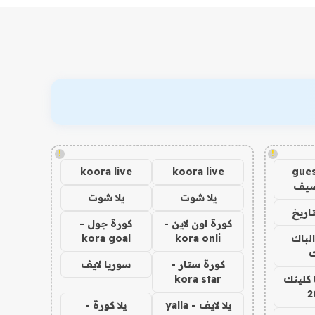
!
!
koora live
koora live
gues
ضيف
يلا شوت
يلا شوت
اريخ
كورة اون لاين -
كورة جول -
الباك
kora onli
kora goal
ك
كورة ستار -
سوريا لايف
 كلينك
kora star
2
يلا لايف - yalla
يلا كورة -