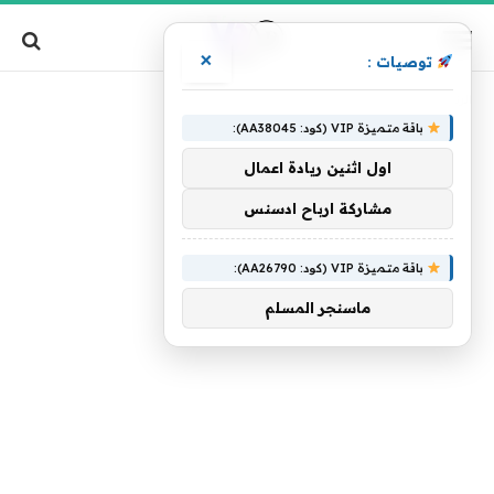
×
توصيات :
»
الرئيسية
حيوية
باقة متميزة VIP (كود: AA38045):
اول اثنين ريادة اعمال
مشاركة ارباح ادسنس
باقة متميزة VIP (كود: AA26790):
ماسنجر المسلم