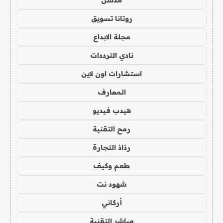
روتانا تسويق
مجلة الابداع
نادي الترددات
استشارات اون لاين
المعارف
هيدب فيديو
رمح التقنية
رذاذ التجارة
طعم وكيف
شهود نت
أركاني
مباشر التقنية