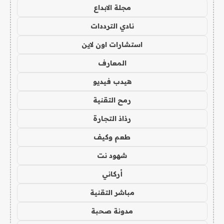
مجلة الابداع
نادي الترددات
استشارات اون لاين
المعارف
هيدب فيديو
رمح التقنية
رذاذ التجارة
طعم وكيف
شهود نت
أركاني
مباشر التقنية
مدونة صحبة