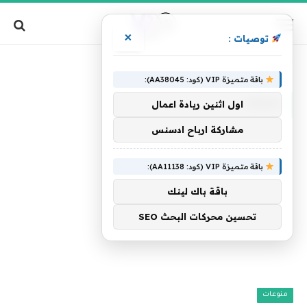
×
توصيات :
»
الرئيسية
حفظه
باقة متميزة VIP (كود: AA38045):
حفظه
اول اثنين ريادة اعمال
مشاركة ارباح ادسنس
باقة متميزة VIP (كود: AA11138):
باقة باك لينك
تحسين محركات البحث SEO
منوعات