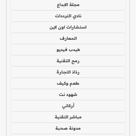
مجلة الابداع
نادي الترددات
استشارات اون لاين
المعارف
هيدب فيديو
رمح التقنية
رذاذ التجارة
طعم وكيف
شهود نت
أركاني
مباشر التقنية
مدونة صحبة