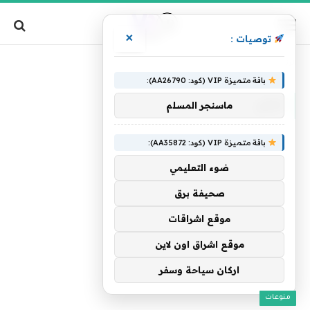
×
توصيات :
»
الرئيسية
حركي
باقة متميزة VIP (كود: AA26790):
حركي
ماسنجر المسلم
باقة متميزة VIP (كود: AA35872):
ضوء التعليمي
صحيفة برق
موقع اشراقات
موقع اشراق اون لاين
اركان سياحة وسفر
منوعات