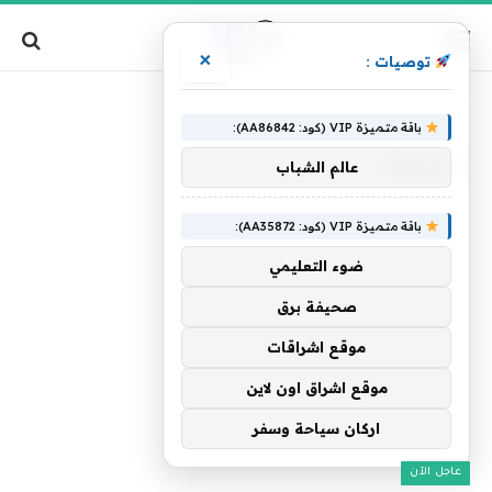
×
توصيات :
»
الرئيسية
حراسة
باقة متميزة VIP (كود: AA86842):
حراسة
عالم الشباب
باقة متميزة VIP (كود: AA35872):
ضوء التعليمي
صحيفة برق
موقع اشراقات
موقع اشراق اون لاين
اركان سياحة وسفر
عاجل الآن