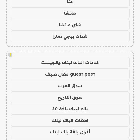
حنا
ماتشا
شاي ماتشا
شدات ببجي تمارا
!
خدمات الباك لينك والجيست
guest post مقال ضيف
سوق العرب
سوق التاريخ
باك لينك باقة 20
اعلانات الباك لينك
أقوى باقة باك لينك