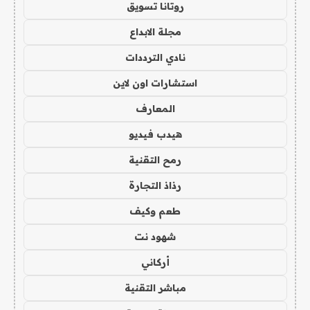
روتانا تسويق
مجلة الابداع
نادي الترددات
استشارات اون لاين
المعارف
هيدب فيديو
رمح التقنية
رذاذ التجارة
طعم وكيف
شهود نت
أركاني
مباشر التقنية