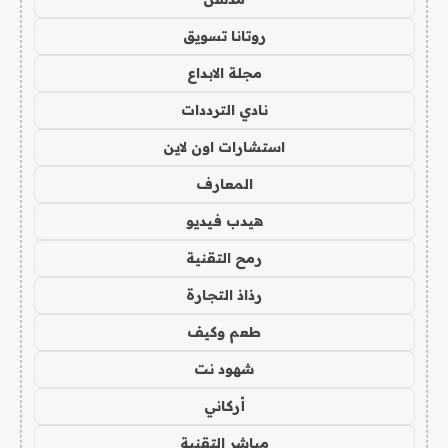
روتانا تسويق
مجلة الابداع
نادي الترددات
استشارات اون لاين
المعارف
هيدب فيديو
رمح التقنية
رذاذ التجارة
طعم وكيف
شهود نت
أركاني
مباشر التقنية