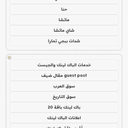
حنا
ماتشا
شاي ماتشا
شدات ببجي تمارا
!
خدمات الباك لينك والجيست
guest post مقال ضيف
سوق العرب
سوق التاريخ
باك لينك باقة 20
اعلانات الباك لينك