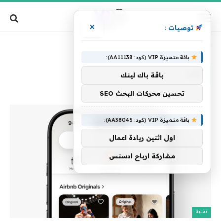
×
توصيات :
»
الرئيسية
ثلث
باقة متميزة VIP (كود: AA11138):
ثلث
باقة باك لينك
تحسين محركات البحث SEO
باقة متميزة VIP (كود: AA38045):
اول اثنين ريادة اعمال
مشاركة ارباح ادسنس
تقنية