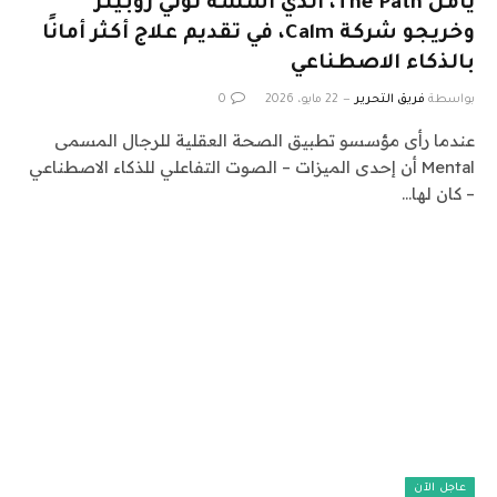
يأمل The Path، الذي أسسه توني روبينز
وخريجو شركة Calm، في تقديم علاج أكثر أمانًا
بالذكاء الاصطناعي
بواسطة
فريق التحرير
22 مايو، 2026
0
عندما رأى مؤسسو تطبيق الصحة العقلية للرجال المسمى
Mental أن إحدى الميزات – الصوت التفاعلي للذكاء الاصطناعي
– كان لها…
عاجل الآن