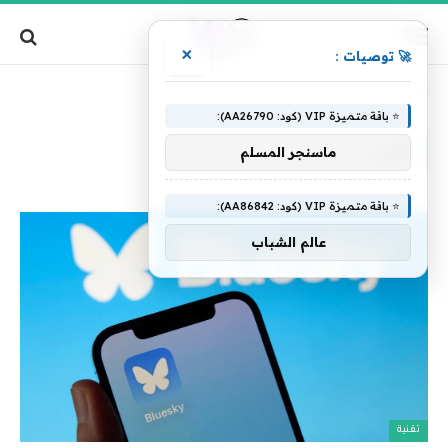
×
🚀 توصيات :
»
الرئيسية
توني
⭐ باقة متميزة VIP (كود: AA26790):
توني
ماسنجر المسلم
⭐ باقة متميزة VIP (كود: AA86842):
عالم الشباب
تقنية