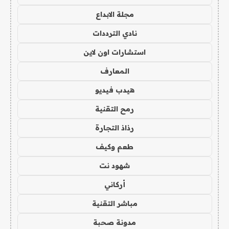
مجلة الابداع
نادي الترددات
استشارات اون لاين
المعارف
هيدب فيديو
رمح التقنية
رذاذ التجارة
طعم وكيف
شهود نت
أركاني
مباشر التقنية
مدونة صحبة