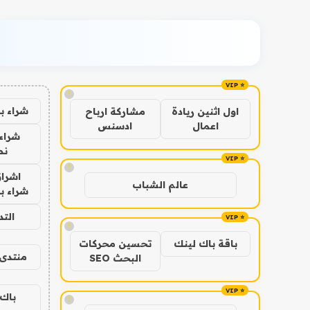
!
شراء ب
اول اثنين ريادة
مشاركة ارباح
اعمال
ادسنس
شراء 
نص
!
اشراق
عالم الشباب
شراء با
الت
!
باقة باك لينك
تحسين محركات
منتدى 
البحث SEO
باك 
!