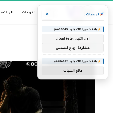
عناوين
منوعات
الرياضية
×
توصيات :
رئيسية
باقة متميزة VIP (كود: AA38045):
»
الرئيسية
توحيد
اول اثنين ريادة اعمال
توحيد
مشاركة ارباح ادسنس
باقة متميزة VIP (كود: AA86842):
عالم الشباب