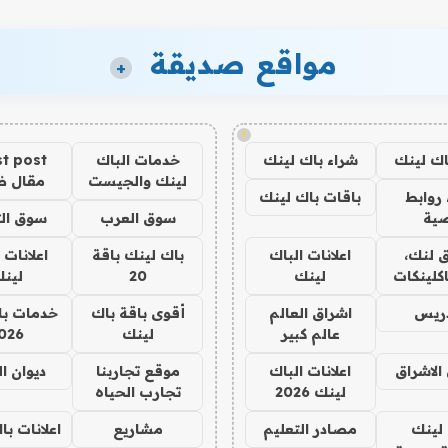
مواقع صديقة
+
!
اك لينك
شراء باك لينك
خدمات الباك
t post
لينك والجيست
مقال 
روابط
باقات باك لينك
ية
سوق العرب
سوق الت
 لنك،
اعلانات الباك
باك لينك باقة
اعلانات 
كلينكات
لينك
20
لين
دريس
اشراق العالم
أقوى باقة باك
خدمات با
عالم كبير
لينك
026
الاشراق
اعلانات الباك
موقع تجاربنا
ديوان ا
لينك 2026
تجارب الحياه
لينك
مصادر التعليم
مشاريع
اعلانات ب