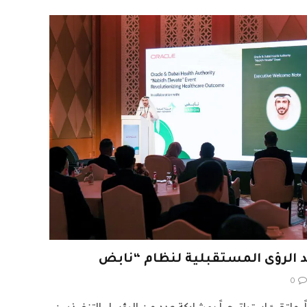
 الرؤى المستقبلية لنظام “نابض
0
ملتقىً استراتيجياً بمشاركة عدد من الرؤساء التنفيذيين