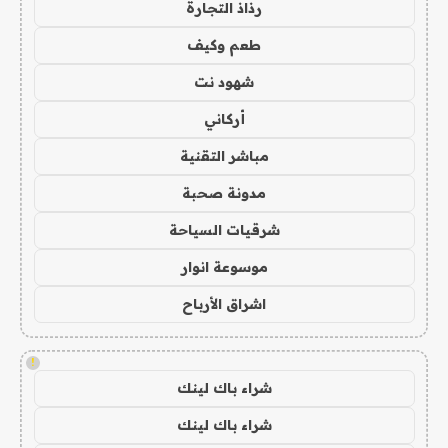
رذاذ التجارة
طعم وكيف
شهود نت
أركاني
مباشر التقنية
مدونة صحبة
شرقيات السياحة
موسوعة انوار
اشراق الأرباح
!
شراء باك لينك
شراء باك لينك