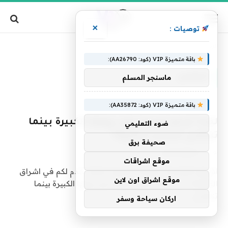
×
توصيات :
»
الرئيسية
تنتكس
باقة متميزة VIP (كود: AA26790):
تنتكس
ماسنجر المسلم
باقة متميزة VIP (كود: AA35872):
لماذا تزدهر أميركا رغم ديونها الكبيرة بينما
ضوء التعليمي
تنتكس البلدان النامية؟
صحيفة برق
بواسطة
فريق التحرير
14 فبراير، 2025
0
موقع اشراقات
اشراق العالم 24 متابعات عالمية عاجلة: نقدم لكم في اشراق
موقع اشراق اون لاين
العالم24 خبر “لماذا تزدهر أميركا رغم ديونها الكبيرة بينما
تنتكس…
اركان سياحة وسفر