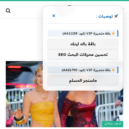
×
توصيات :
»
الرئيسية
تنتقلان
باقة متميزة VIP (كود: AA11138):
تنتقلان
باقة باك لينك
تحسين محركات البحث SEO
باقة متميزة VIP (كود: AA26790):
ماسنجر المسلم
لايف ستايل