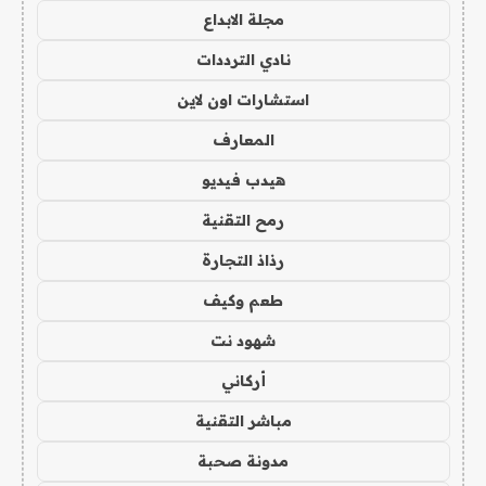
مجلة الابداع
نادي الترددات
استشارات اون لاين
المعارف
هيدب فيديو
رمح التقنية
رذاذ التجارة
طعم وكيف
شهود نت
أركاني
مباشر التقنية
مدونة صحبة