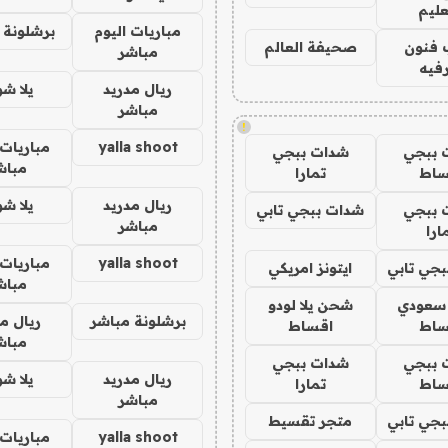
عليم
مباريات اليوم
برشلونة 
 فنون
صحيفة العالم
مباشر
فيه
ريال مدريد
يلا ش
مباشر
!
yalla shoot
مباريات 
 ببجي
شدات ببجي
مباش
ساط
تمارا
ريال مدريد
يلا ش
 ببجي
شدات ببجي تابي
مباشر
ارا
yalla shoot
مباريات 
جي تابي
ايتونز امريكي
مباش
 سعودي
شحن يلا لودو
برشلونة مباشر
ريال م
ساط
اقساط
مباش
 ببجي
شدات ببجي
ريال مدريد
يلا ش
ساط
تمارا
مباشر
جي تابي
متجر تقسيط
yalla shoot
مباريات 