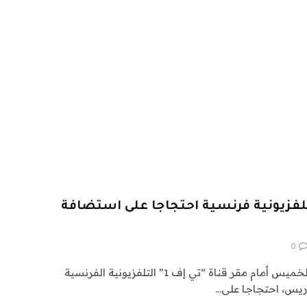
تلفزيونية فرنسية احتجاجا على استضافة
0
تجمع مئات المتظاهرين مساء الخميس أمام مقر قناة “تي إف 1” التلفزيونية الفرنسية
يس، احتجاجا على…