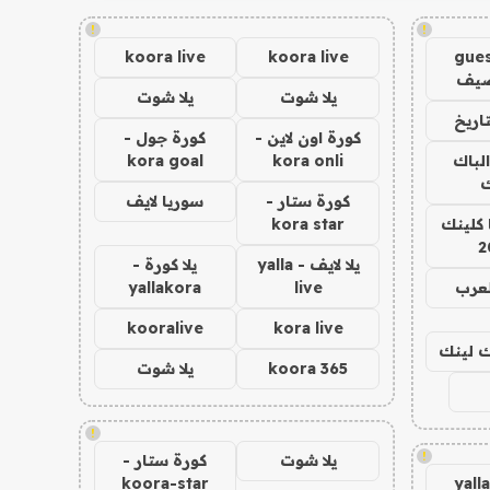
!
!
koora live
koora live
gues
ضيف
يلا شوت
يلا شوت
اريخ
كورة اون لاين -
كورة جول -
الباك
kora onli
kora goal
ك
كورة ستار -
سوريا لايف
 كلينك
kora star
2
يلا لايف - yalla
يلا كورة -
لعرب
live
yallakora
kooralive
kora live
اك لينك
koora 365
يلا شوت
!
!
يلا شوت
كورة ستار -
koora-star
yall