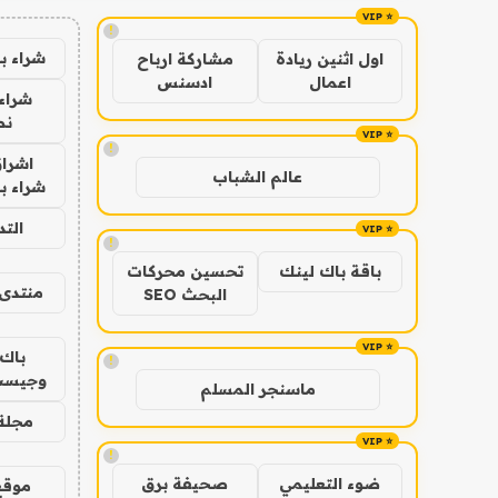
!
شراء ب
اول اثنين ريادة
مشاركة ارباح
اعمال
ادسنس
شراء 
نص
!
اشراق
عالم الشباب
شراء با
الت
!
باقة باك لينك
تحسين محركات
منتدى 
البحث SEO
باك 
!
وجيست
ماسنجر المسلم
مجلة 
!
ضوء التعليمي
صحيفة برق
موقع