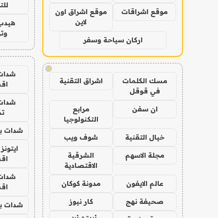
للت
موقع اشراقات
موقع اشراق اون
لاين
هيدب
وتر
اركان سياحة وسفر
!
شدات
مسك الكلمات
اشراق التقنية
اق
في قوقل
شدات
ان سفن
مرابع
تم
التكنولوجيا
شدات بب
خيال التقنية
شوف ويب
ايتونز
مجلة الاسهم
الشرقية
اق
الاقتصادية
شدات
عالم الايفون
مدونة كوكان
اق
صحيفة نهج
كار نيوز
شدات بب