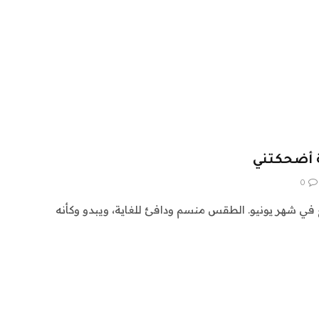
ة أضحكتني
0
اج في شهر يونيو. الطقس منسم ودافئ للغاية، ويبدو وكأنه