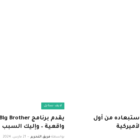
لايف ستايل
ستبعاده من أول
أميركية
واقعية – وإليك السبب
بواسطة
فريق التحرير
21 مارس، 2024