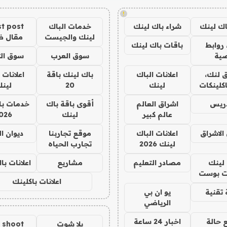
!
اك لينك
شراء باك لينك
خدمات الباك
t post
لينك والجيست
مقال 
روابط
باقات باك لينك
ية
سوق العرب
سوق الت
 لنك،
اعلانات الباك
باك لينك باقة
اعلانات 
كلينكات
لينك
20
لين
دريس
اشراق العالم
أقوى باقة باك
خدمات با
عالم كبير
لينك
026
الاشراق
اعلانات الباك
موقع تجاربنا
ديوان ا
لينك 2026
تجارب الحياه
لينك
مصادر التعليم
مشاريع
اعلانات ب
 بوست
اعلانات باكلينك
تقنية
يو ان بي
الرياضي
 حالة
اخبار 24 ساعة
يلا شوت
a shoot