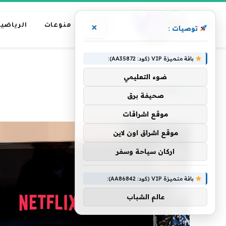
عناوين
منوعات
الرياضية
×
توصيات :
رئيسية
باقة متميزة VIP (كود: AA35872):
»
الرئيسية
تلفزيونية
ضوء التعليمي
تلفزيونية
صحيفة برق
موقع اشراقات
موقع اشراق اون لاين
اركان سياحة وسفر
باقة متميزة VIP (كود: AA86842):
عالم الشباب