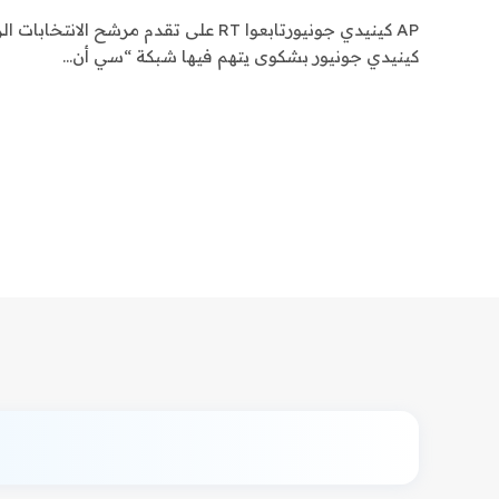
AP كينيدي جونيورتابعوا RT على تقدم مرشح ال
كينيدي جونيور بشكوى يتهم فيها شبكة “سي أن…