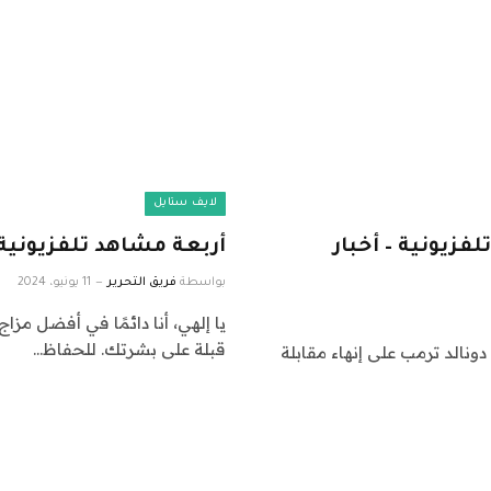
لايف ستايل
زيونية – أخبار
أربعة مشاهد تلفزيوني
بواسطة
فريق التحرير
11 يونيو، 2024
يا إلهي، أنا دائمًا في أفضل مز
قبلة على بشرتك. للحفاظ…
أجبر تهديد أمني المرشح الجمهوري لانتخابات أمريكا 2024 دونالد ترمب على إنهاء مقابلة