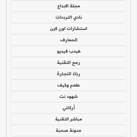
مجلة الابداع
نادي الترددات
استشارات اون لاين
المعارف
هيدب فيديو
رمح التقنية
رذاذ التجارة
طعم وكيف
شهود نت
أركاني
مباشر التقنية
مدونة صحبة