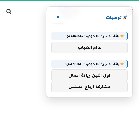
×
توصيات :
»
الرئيسية
تلغيان
باقة متميزة VIP (كود: AA86842):
عالم الشباب
باقة متميزة VIP (كود: AA38045):
اول اثنين ريادة اعمال
مشاركة ارباح ادسنس