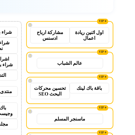
!
شراء ب
اول اثنين ريادة
مشاركة ارباح
اعمال
ادسنس
شراء 
نص
!
اشراق
عالم الشباب
شراء ب
الت
!
باقة باك لينك
تحسين محركات
منتدى 
البحث SEO
باك
!
وجيست
ماسنجر المسلم
مجلة