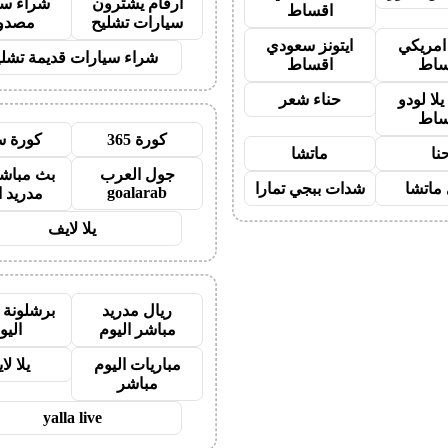
ارقام يشترون
شراء سي
اقساط
سيارات تشليح
مصدو
 امريكي
ايتونز سعودي
شراء سيارات قديمة تشلي
ساط
اقساط
لا لودو
حناء شعر
ساط
كورة 365
كورة س
نا
ماتشا
جول العرب
بث مباشر
ماتشا
شدات ببجي تمارا
goalarab
مدريد ا
يلا لايف
ريال مدريد
برشلونة 
مباشر اليوم
اليو
مباريات اليوم
يلا لا
مباشر
yalla live