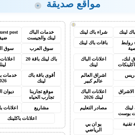
مواقع صديقة
+
!
اك لينك
شراء باك لينك
خدمات الباك
لينك والجيست
ضيف
روابط
باقات باك لينك
ية
سوق العرب
سوق الت
 لنك،
اعلانات الباك
باك لينك باقة 20
اعلانات 
اكلينكات
لينك
لين
دريس
اشراق العالم
أقوى باقة باك
خدمات با
026
عالم كبير
لينك
الاشراق
اعلانات الباك
موقع تجاربنا
ديوان ا
لينك 2026
تجارب الحياه
 لينك
مصادر التعليم
مشاريع
اعلانات ب
 بوست
اعلانات باكلينك
 تقنية
يو ان بي
الرياضي