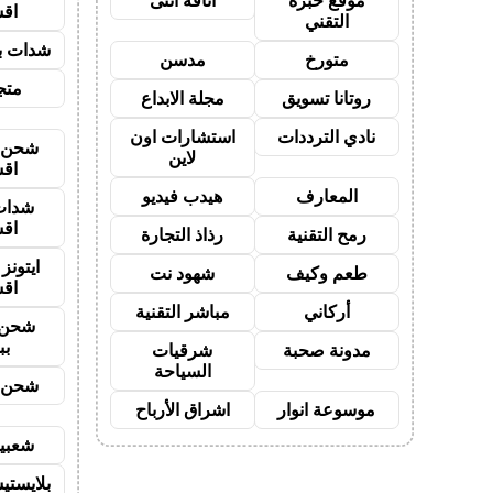
موقع خبرة
أناقة أنثى
اق
التقني
شدات بب
متورخ
مدسن
متجر
روتانا تسويق
مجلة الابداع
نادي الترددات
استشارات اون
شحن ي
لاين
اق
المعارف
هيدب فيديو
شدات
اق
رمح التقنية
رذاذ التجارة
ايتون
طعم وكيف
شهود نت
اق
أركاني
مباشر التقنية
شحن 
بب
مدونة صحبة
شرقيات
السياحة
شحن ي
موسوعة انوار
اشراق الأرباح
شعبية
بلايستي