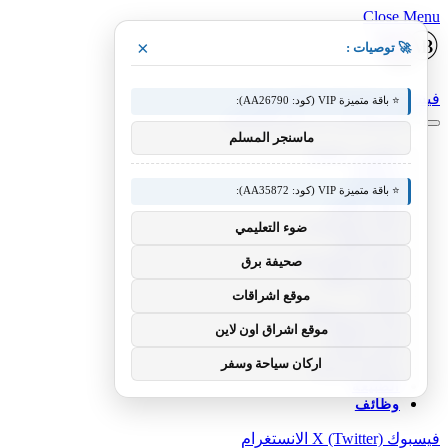
Close Menu
×
🚀 توصيات :
فيسبوك
X (Twitter)
الانستغرام
⭐ باقة متميزة VIP (كود: AA26790):
ماسنجر المسلم
عناوين رئيسية
منوعات
الرياضية
⭐ باقة متميزة VIP (كود: AA35872):
أخبار العالم
أخبار السعودية
ضوء التعليمي
فن وإعلام
علوم وتكنولوجيا
صحيفة برق
مال و أعمال
موقع اشراقات
تقنية
إنترنت ومواقع
موقع اشراق اون لاين
أدب وثقافة
لايف ستايل
اركان سياحة وسفر
سياحة وترفيه
الطبيعة
وظائف
فيسبوك
X (Twitter)
الانستغرام