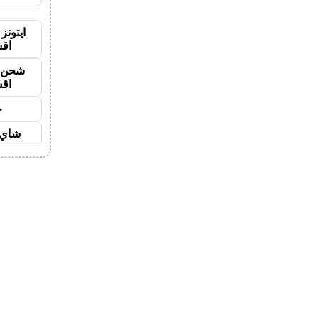
ايتونز
اق
شحن ي
اق
ح
شاي 