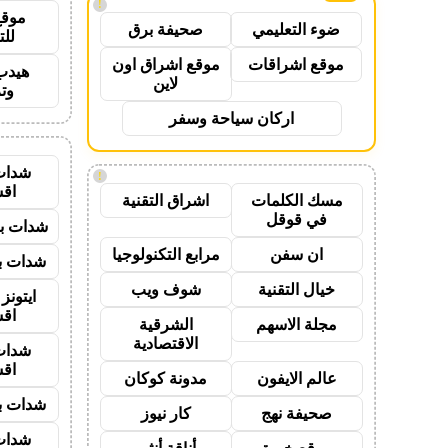
!
موقع
ضوء التعليمي
صحيفة برق
للت
موقع اشراقات
موقع اشراق اون
هيدب
لاين
وت
اركان سياحة وسفر
شدات
!
اق
مسك الكلمات
اشراق التقنية
في قوقل
شدات بب
ان سفن
مرابع التكنولوجيا
شدات بب
خيال التقنية
شوف ويب
ايتون
اق
مجلة الاسهم
الشرقية
الاقتصادية
شدات
اق
عالم الايفون
مدونة كوكان
شدات بب
صحيفة نهج
كار نيوز
شدات