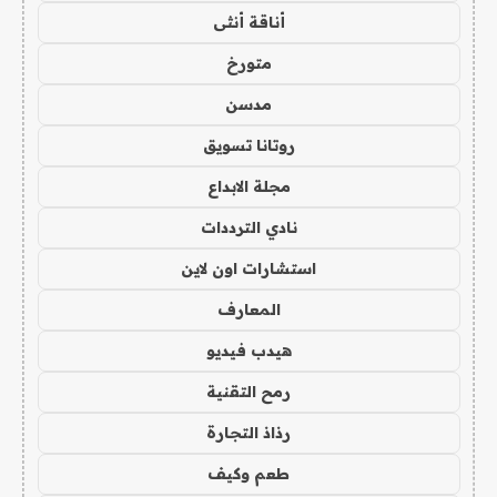
أناقة أنثى
متورخ
مدسن
روتانا تسويق
مجلة الابداع
نادي الترددات
استشارات اون لاين
المعارف
هيدب فيديو
رمح التقنية
رذاذ التجارة
طعم وكيف