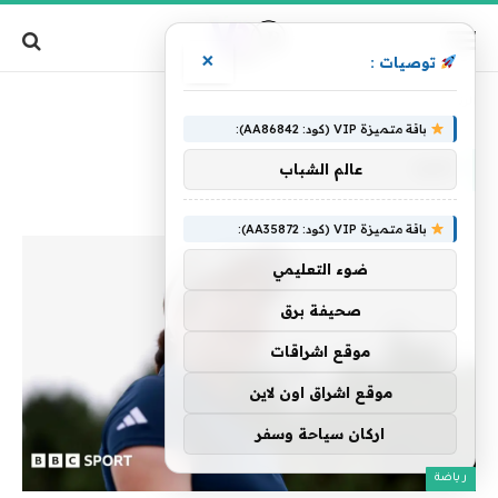
×
توصيات :
»
الرئيسية
تعود
باقة متميزة VIP (كود: AA86842):
تعود
عالم الشباب
باقة متميزة VIP (كود: AA35872):
ضوء التعليمي
صحيفة برق
موقع اشراقات
موقع اشراق اون لاين
اركان سياحة وسفر
رياضة