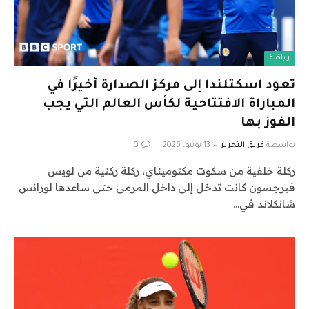
رياضة
تعود اسكتلندا إلى مركز الصدارة أخيرًا في
المباراة الافتتاحية لكأس العالم التي يجب
الفوز بها
بواسطة
فريق التحرير
13 يونيو، 2026
0
ركلة خلفية من سكوت مكتوميناي، ركلة ركنية من لويس
فيرجسون كانت تدخل إلى داخل المرمى حتى ساعدها لورانس
شانكلاند في…