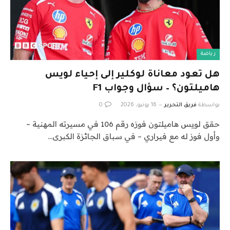
رياضة
هل تعود معاناة لوكلير إلى إحياء لويس
هاميلتون؟ – سؤال وجواب F1
بواسطة
فريق التحرير
16 يونيو، 2026
0
حقق لويس هاميلتون فوزه رقم 106 في مسيرته المهنية –
وأول فوز له مع فيراري – في سباق الجائزة الكبرى…