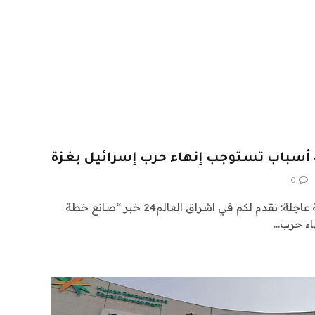
0
اشراق العالم 24 متابعات عالمية عاجلة: نقدم لكم في اشراق العالم24 خبر “صانع خطة