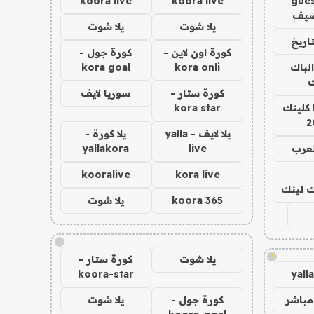
koora live
koora live
gues
ضيف
يلا شوت
يلا شوت
اريخ
كورة اون لاين -
كورة جول -
الباك
kora onli
kora goal
ك
كورة ستار -
سوريا لايف
 كلينك
kora star
2
يلا لايف - yalla
يلا كورة -
لعرب
live
yallakora
kooralive
kora live
اك لينك
koora 365
يلا شوت
!
!
يلا شوت
كورة ستار -
koora-star
yall
مباشر
كورة جول -
يلا شوت