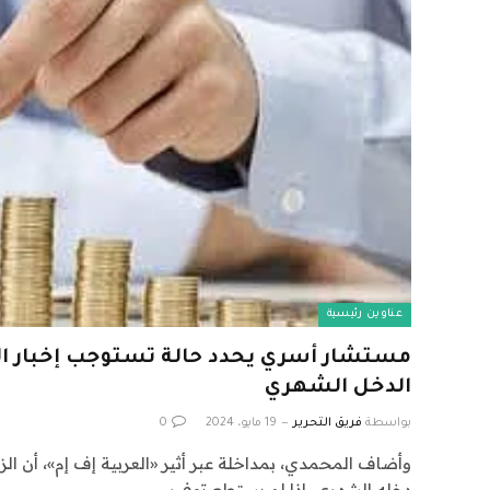
عناوين رئيسية
مستشار أسري يحدد حالة تستوجب إخبار ال
الدخل الشهري
بواسطة
فريق التحرير
19 مايو، 2024
0
وأضاف المحمدي، بمداخلة عبر أثير «العربية إف إم»، أن الز
دخله الشهري، إذا لم يستطع توفير…