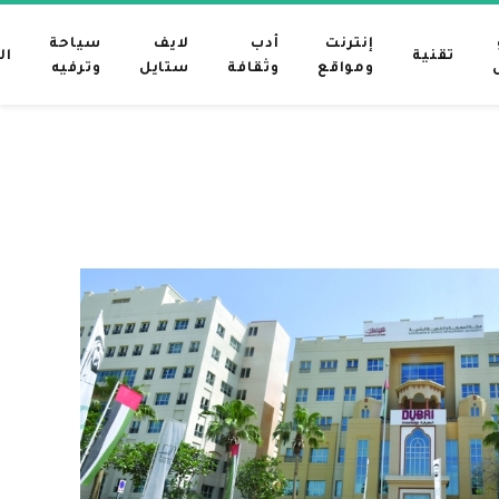
إنترنت
أدب
لايف
سياحة
تقنية
ال
ومواقع
وثقافة
ستايل
وترفيه