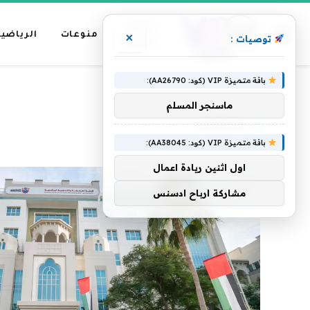
عناوين
منوعات
الرياضية
×
توصيات :
رئيسية
باقة متميزة VIP (كود: AA26790):
»
الرئيسية
تستوجب
ماسنجر المسلم
تستوجب
باقة متميزة VIP (كود: AA38045):
اول اثنين ريادة اعمال
مشاركة ارباح ادسنس