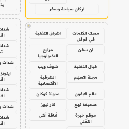
وتر
اركان سياحة وسفر
!
شدات
مسك الكلمات
اشراق التقنية
اق
في قوقل
شدات
ان سفن
مرابع
تم
التكنولوجيا
شدات بب
خيال التقنية
شوف ويب
ايتونز
مجلة الاسهم
الشرقية
اق
الاقتصادية
شدات
عالم الايفون
مدونة كوكان
اق
صحيفة نهج
كار نيوز
شدات بب
موقع خبرة
أناقة أنثى
شدات
التقني
اق