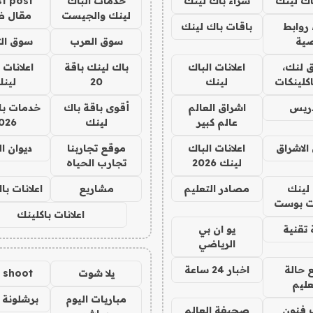
اك لينك
شراء باك لينك
خدمات الباك
t post
لينك والجيست
مقال 
روابط
باقات باك لينك
ية
سوق العرب
سوق الت
 لنك،
اعلانات الباك
باك لينك باقة
اعلانات 
كلينكات
لينك
20
لين
دريس
اشراق العالم
أقوى باقة باك
خدمات با
عالم كبير
لينك
026
الاشراق
اعلانات الباك
موقع تجاربنا
ديوان ا
لينك 2026
تجارب الحياه
لينك
مصادر التعليم
مشاريع
اعلانات ب
 بوست
اعلانات باكلينك
تقنية
يو ان بي
الرياضي
 حالة
اخبار 24 ساعة
يلا شوت
a shoot
عليم
مباريات اليوم
برشلونة 
 فنون
صحيفة العالم