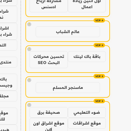
شراء ب
اول اثنين ريادة
مشاركة ارباح
اعمال
ادسنس
شراء 
نص
!
اشراق
عالم الشباب
شراء با
الت
!
باقة باك لينك
تحسين محركات
منتدى 
البحث SEO
باك 
!
وجيست
ماسنجر المسلم
مجلة 
!
ضوء التعليمي
صحيفة برق
موقع
للت
موقع اشراقات
موقع اشراق اون
لاين
هيدب