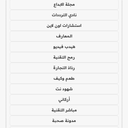
مجلة الابداع
نادي الترددات
استشارات اون لاين
المعارف
هيدب فيديو
رمح التقنية
رذاذ التجارة
طعم وكيف
شهود نت
أركاني
مباشر التقنية
مدونة صحبة