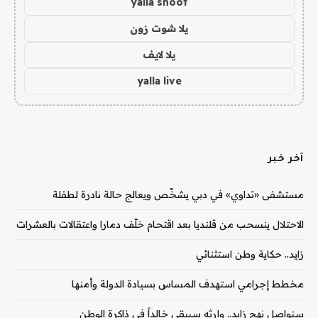
yalla shoot
يلا شوت زون
يلا لايف
yalla live
آخر خبر
مستشفى «تداوي» في دبي يشخّص ويعالج حالة نادرة لطفلة
الاحتلال ينسحب من قلنديا بعد اقتحام خلّف دمارا واعتقالات بالعشرات
زايد.. حكاية وطن استثنائي
مخطط إجرامي استهدف المساس بسيادة الدولة وأمنها
سنواصل نهج زايد.. وإرثه سيبقى خالداً في ذاكرة الوطن