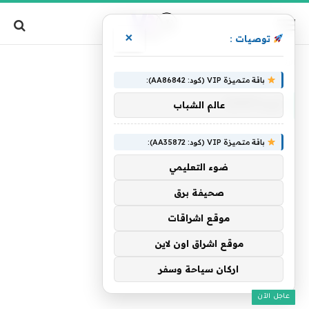
×
توصيات :
»
الرئيسية
تريدquot
باقة متميزة VIP (كود: AA86842):
تريدQUOT
عالم الشباب
باقة متميزة VIP (كود: AA35872):
ضوء التعليمي
صحيفة برق
موقع اشراقات
موقع اشراق اون لاين
اركان سياحة وسفر
عاجل الآن