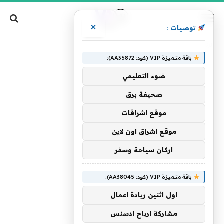
×
توصيات :
»
الرئيسية
ترك
باقة متميزة VIP (كود: AA35872):
ضوء التعليمي
صحيفة برق
موقع اشراقات
موقع اشراق اون لاين
اركان سياحة وسفر
باقة متميزة VIP (كود: AA38045):
اول اثنين ريادة اعمال
مشاركة ارباح ادسنس