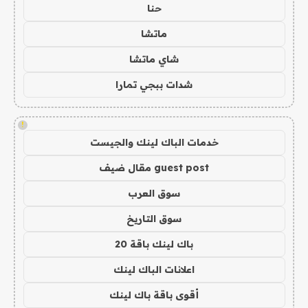
حنا
ماتشا
شاي ماتشا
شدات ببجي تمارا
!
خدمات الباك لينك والجيست
guest post مقال ضيف
سوق العرب
سوق التاريخ
باك لينك باقة 20
اعلانات الباك لينك
أقوى باقة باك لينك