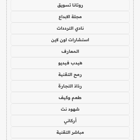
روتانا تسويق
مجلة الابداع
نادي الترددات
استشارات اون لاين
المعارف
هيدب فيديو
رمح التقنية
رذاذ التجارة
طعم وكيف
شهود نت
أركاني
مباشر التقنية