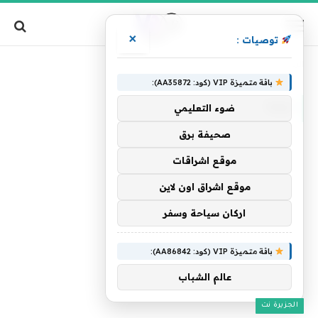
×
توصيات :
»
الرئيسية
ترابا
باقة متميزة VIP (كود: AA35872):
ترابا
ضوء التعليمي
صحيفة برق
موقع اشراقات
موقع اشراق اون لاين
اركان سياحة وسفر
باقة متميزة VIP (كود: AA86842):
عالم الشباب
الجزيرة نت