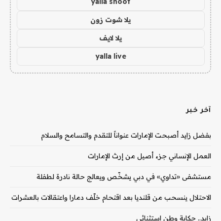
yalla shoot
يلا شوت زون
يلا لايف
yalla live
آخر خبر
بفضل زايد أصبحت الإمارات عنواناً للتقدم والتسامح والسلام
العمل الإنساني جزء أصيل من إرث الإمارات
مستشفى «تداوي» في دبي يشخّص ويعالج حالة نادرة لطفلة
الاحتلال ينسحب من قلنديا بعد اقتحام خلّف دمارا واعتقالات بالعشرات
زايد.. حكاية وطن استثنائي