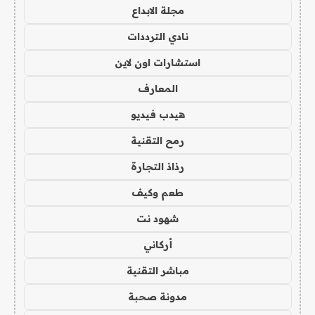
مجلة الابداع
نادي الترددات
استشارات اون لاين
المعارف
هيدب فيديو
رمح التقنية
رذاذ التجارة
طعم وكيف
شهود نت
أركاني
مباشر التقنية
مدونة صحبة