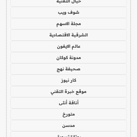
خيال التقنية
شوف ويب
مجلة الاسهم
الشرقية الاقتصادية
عالم الايفون
مدونة كوكان
صحيفة نهج
كار نيوز
موقع خبرة التقني
أناقة أنثى
متورخ
مدسن
روتانا تسويق