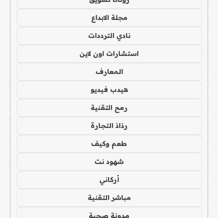
مجلة الابداع
نادي الترددات
استشارات اون لاين
المعارف
هيدب فيديو
رمح التقنية
رذاذ التجارة
طعم وكيف
شهود نت
أركاني
مباشر التقنية
مدونة صحبة