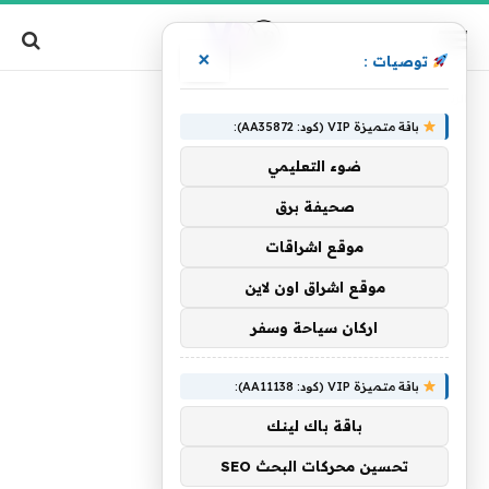
×
توصيات :
»
الرئيسية
بيعها
باقة متميزة VIP (كود: AA35872):
ضوء التعليمي
صحيفة برق
موقع اشراقات
موقع اشراق اون لاين
اركان سياحة وسفر
باقة متميزة VIP (كود: AA11138):
باقة باك لينك
تحسين محركات البحث SEO