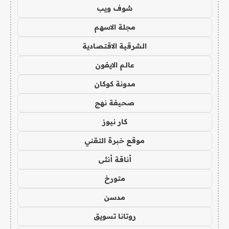
شوف ويب
مجلة الاسهم
الشرقية الاقتصادية
عالم الايفون
مدونة كوكان
صحيفة نهج
كار نيوز
موقع خبرة التقني
أناقة أنثى
متورخ
مدسن
روتانا تسويق