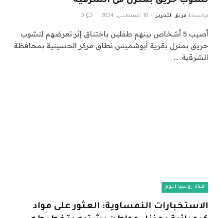
نشوب حريق بمنزل فى الشرقية
بواسطة
فريق التحرير
10 أغسطس، 2024
0
أصيب 5 أشخاص بينهم طفلين باختناق إثر تعرضهم لنشوب
حريق بمنزل بقرية أبوشميس نطاق مركز الحسينية بمحافظة
الشرقية. …
قناة روسيا اليوم
الاستخبارات النمساوية: العثور على مواد