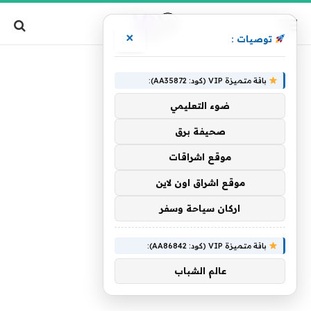
×
توصيات :
»
الرئيسية
بمنزل
باقة متميزة VIP (كود: AA35872):
ضوء التعليمي
صحيفة برق
موقع اشراقات
موقع اشراق اون لاين
اركان سياحة وسفر
باقة متميزة VIP (كود: AA86842):
عالم الشباب