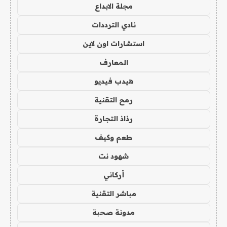
مجلة الابداع
نادي الترددات
استشارات اون لاين
المعارف
هيدب فيديو
رمح التقنية
رذاذ التجارة
طعم وكيف
شهود نت
أركاني
مباشر التقنية
مدونة صحبة