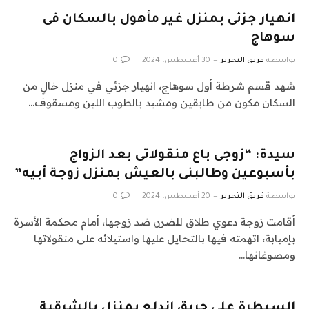
انهيار جزئى بمنزل غير مأهول بالسكان فى
سوهاج
بواسطة
فريق التحرير
30 أغسطس، 2024
0
شهد قسم شرطة أول سوهاج، انهيار جزئي في منزل خالٍ من
السكان مكون من طابقين ومشيد بالطوب اللبن ومسقوف…
سيدة: “زوجى باع منقولاتى بعد الزواج
بأسبوعين وطالبنى بالعيش بمنزل زوجة أبيه”
بواسطة
فريق التحرير
20 أغسطس، 2024
0
أقامت زوجة دعوي طلاق للضرر، ضد زوجها، أمام محكمة الأسرة
بإمبابة، اتهمته فيها بالتحايل عليها واستيلائه على منقولاتها
ومصوغاتها…
السيطرة على حريق اندلع بمنزل بالشرقية