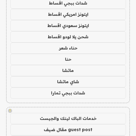
شدات ببجي اقساط
ايتونز امريكي اقساط
ايتونز سعودي اقساط
شحن يلا لودو اقساط
حناء شعر
حنا
ماتشا
شاي ماتشا
شدات ببجي تمارا
!
خدمات الباك لينك والجيست
guest post مقال ضيف