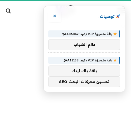
×
توصيات :
»
الرئيسية
بمبلغ
باقة متميزة VIP (كود: AA86842):
عالم الشباب
باقة متميزة VIP (كود: AA11138):
باقة باك لينك
تحسين محركات البحث SEO