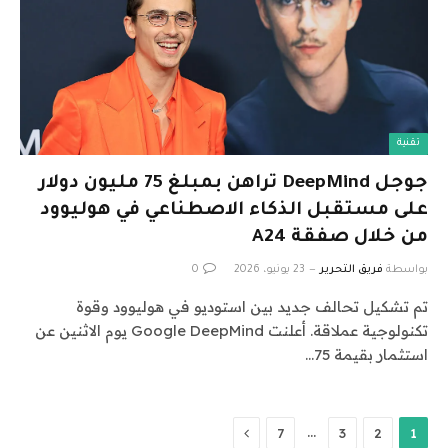
تقنية
جوجل DeepMind تراهن بمبلغ 75 مليون دولار
على مستقبل الذكاء الاصطناعي في هوليوود
من خلال صفقة A24
بواسطة
فريق التحرير
23 يونيو، 2026
0
تم تشكيل تحالف جديد بين استوديو في هوليوود وقوة
تكنولوجية عملاقة. أعلنت Google DeepMind يوم الاثنين عن
استثمار بقيمة 75…
التالي
…
7
3
2
1