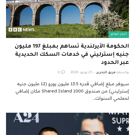
أخبار العالم
الحكومة الأيرلندية تساهم بمبلغ 197 مليون
جنيه إسترليني في خدمات السكك الحديدية
عبر الحدود
بواسطة
فريق التحرير
23 يونيو، 2026
0
سيوفر مبلغ إضافي قدره 13.5 مليون يورو (12 مليون جنيه
إسترليني) من صندوق Shared Island 1000 مكان إضافي
لمعلمي السنوات…