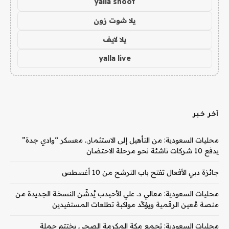
yalla shoot
يلا شوت زون
يلا لايف
yalla live
آخر خبر
محليات السعودية: من التأهيل إلى الاستثمار.. معسكر “وادي جدة”
يدفع 10 شركات ناشئة نحو مرحلة الاحتضان
جائزة دبي الأفعال تفتح باب الترشح من 10 أغسطس
محليات السعودية: معالي د. علي الأحيدب يُدشّن النسخة الجديدة من
منصة مُعين الرقمية ويؤكّد مواكبة تطلعات المستفيدين
محليات السعودية: تجمع مكة المكرمة الصحي يختتم حملة