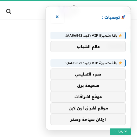
×
توصيات :
»
الرئيسية
بقاعدة
باقة متميزة VIP (كود: AA86842):
بقاعدة
عالم الشباب
باقة متميزة VIP (كود: AA35872):
ضوء التعليمي
صحيفة برق
موقع اشراقات
موقع اشراق اون لاين
اركان سياحة وسفر
الجزيرة نت