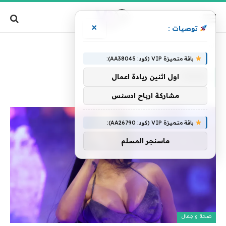
×
توصيات :
»
الرئيسية
بعضا
باقة متميزة VIP (كود: AA38045):
بعضا
اول اثنين ريادة اعمال
مشاركة ارباح ادسنس
باقة متميزة VIP (كود: AA26790):
ماسنجر المسلم
صحة و جمال