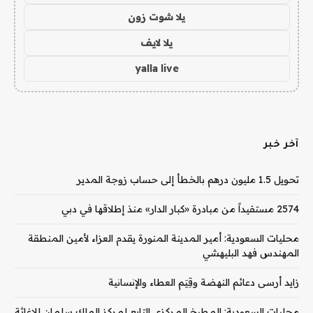
يلا شوت زون
يلا لايف
yalla live
آخر خبر
تحويل 1.5 مليون درهم بالخطأ إلى حساب زوجة المدير
2574 مستفيداً من مبادرة «كبار الدار» منذ إطلاقها في دبي
محليات السعودية: أمير المدينة المنورة يقدم العزاء لأمين المنطقة
المهندس فهد البليهشي
زايد أرسى دعائم النهضة وقِيَم العطاء والإنسانية
محليات السعودية: المطبخ المركزي التابع لمركز الملك سلمان للإغاثة