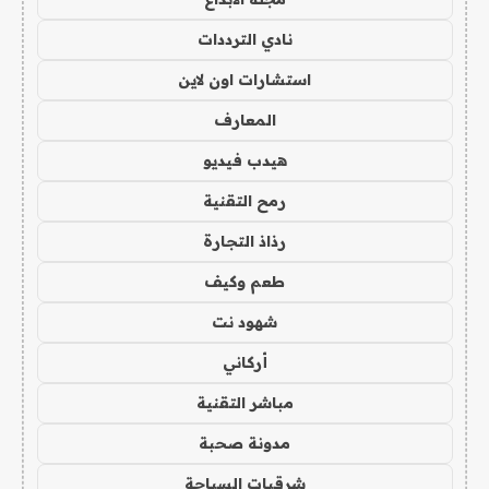
نادي الترددات
استشارات اون لاين
المعارف
هيدب فيديو
رمح التقنية
رذاذ التجارة
طعم وكيف
شهود نت
أركاني
مباشر التقنية
مدونة صحبة
شرقيات السياحة