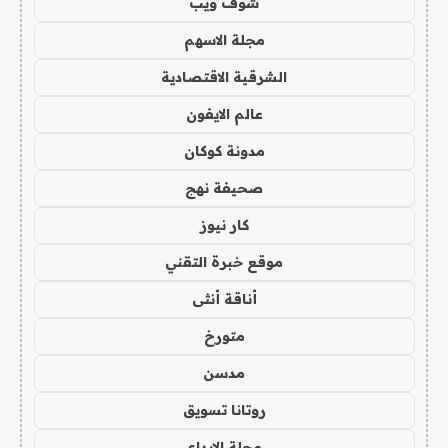
شوف ويب
مجلة الاسهم
الشرقية الاقتصادية
عالم الايفون
مدونة كوكان
صحيفة نهج
كار نيوز
موقع خبرة التقني
أناقة أنثى
متورخ
مدسن
روتانا تسويق
مجلة الابداع