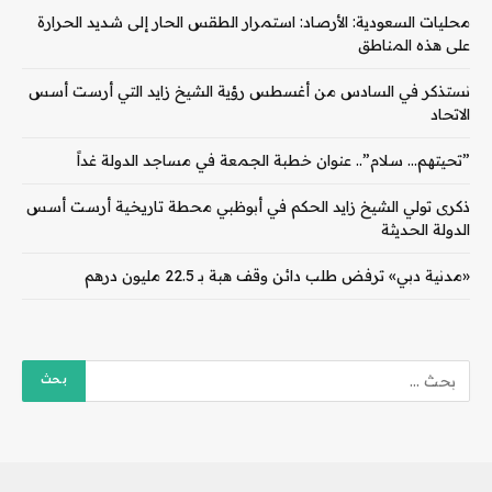
محليات السعودية: الأرصاد: استمرار الطقس الحار إلى شديد الحرارة
على هذه المناطق
نستذكر في السادس من أغسطس رؤية الشيخ زايد التي أرست أسس
الاتحاد
‏”تحيتهم… سلام”.. عنوان خطبة الجمعة في مساجد الدولة غداً
ذكرى تولي الشيخ زايد الحكم في أبوظبي محطة تاريخية أرست أسس
الدولة الحديثة
«مدنية دبي» ترفض طلب دائن وقف هبة بـ 22.5 مليون درهم