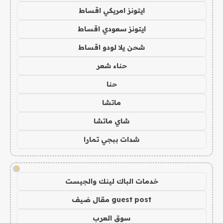
ايتونز امريكي اقساط
ايتونز سعودي اقساط
شحن يلا لودو اقساط
حناء شعر
حنا
ماتشا
شاي ماتشا
شدات ببجي تمارا
!
خدمات الباك لينك والجيست
guest post مقال ضيف
سوق العرب