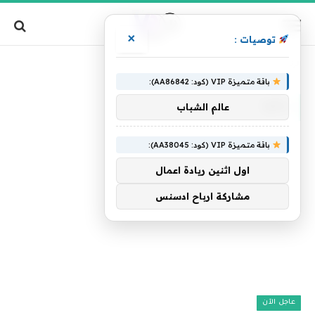
×
توصيات :
»
الرئيسية
باكيا
باقة متميزة VIP (كود: AA86842):
باكيا
عالم الشباب
باقة متميزة VIP (كود: AA38045):
اول اثنين ريادة اعمال
مشاركة ارباح ادسنس
عاجل الآن