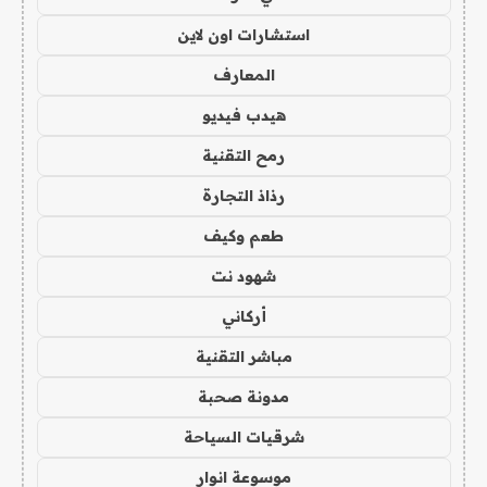
استشارات اون لاين
المعارف
هيدب فيديو
رمح التقنية
رذاذ التجارة
طعم وكيف
شهود نت
أركاني
مباشر التقنية
مدونة صحبة
شرقيات السياحة
موسوعة انوار