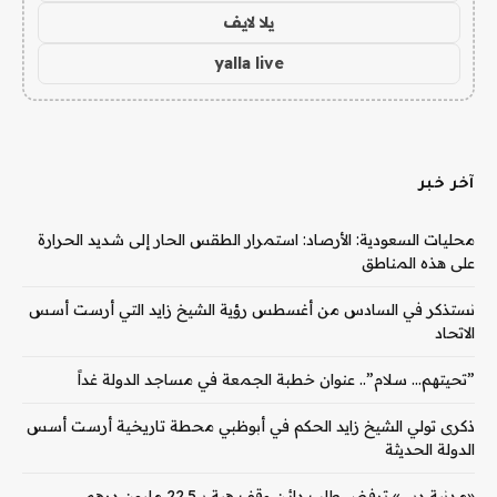
يلا لايف
yalla live
آخر خبر
محليات السعودية: الأرصاد: استمرار الطقس الحار إلى شديد الحرارة
على هذه المناطق
نستذكر في السادس من أغسطس رؤية الشيخ زايد التي أرست أسس
الاتحاد
‏”تحيتهم… سلام”.. عنوان خطبة الجمعة في مساجد الدولة غداً
ذكرى تولي الشيخ زايد الحكم في أبوظبي محطة تاريخية أرست أسس
الدولة الحديثة
«مدنية دبي» ترفض طلب دائن وقف هبة بـ 22.5 مليون درهم