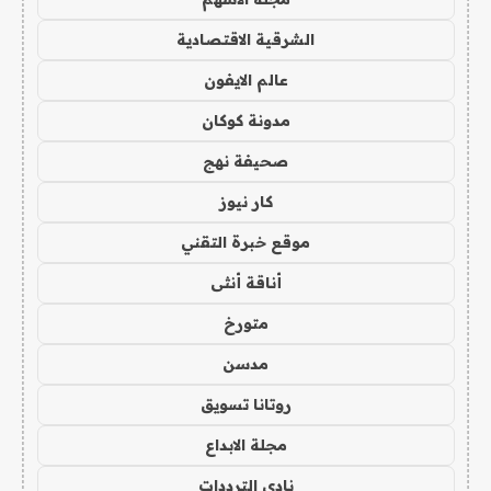
الشرقية الاقتصادية
عالم الايفون
مدونة كوكان
صحيفة نهج
كار نيوز
موقع خبرة التقني
أناقة أنثى
متورخ
مدسن
روتانا تسويق
مجلة الابداع
نادي الترددات