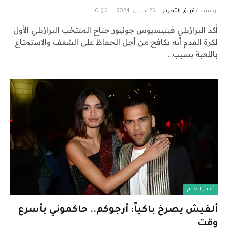
بواسطة
فريق التحرير
25 مارس، 2024
0
أكد ‬‬‬البرازيلي فينيسيوس جونيور جناح المنتخب البرازيلي الأول
لكرة القدم أنه يكافح من أجل الحفاظ على الشغف والاستمتاع
باللعبة بسبب…
أخبار العالم
ألفيش يصرخ باكياً: أرجوكم.. حاكموني بأسرع
وقت