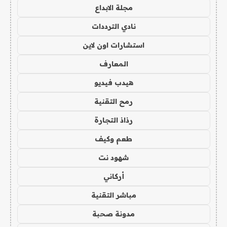
مجلة الابداع
نادي الترددات
استشارات اون لاين
المعارف
هيدب فيديو
رمح التقنية
رذاذ التجارة
طعم وكيف
شهود نت
أركاني
مباشر التقنية
مدونة صحبة