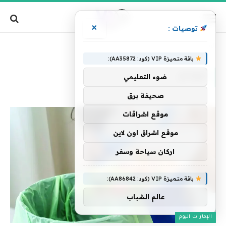
×
توصيات :
»
الرئيسية
الولائم
باقة متميزة VIP (كود: AA35872):
الولائم
ضوء التعليمي
صحيفة برق
موقع اشراقات
موقع اشراق اون لاين
اركان سياحة وسفر
باقة متميزة VIP (كود: AA86842):
عالم الشباب
الإمارات اليوم