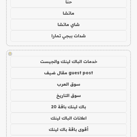
حنا
ماتشا
شاي ماتشا
شدات ببجي تمارا
!
خدمات الباك لينك والجيست
guest post مقال ضيف
سوق العرب
سوق التاريخ
باك لينك باقة 20
اعلانات الباك لينك
أقوى باقة باك لينك