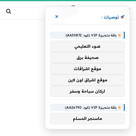
×
توصيات :
»
الرئيسية
الوطني
باقة متميزة VIP (كود: AA35872):
ضوء التعليمي
صحيفة برق
موقع اشراقات
موقع اشراق اون لاين
اركان سياحة وسفر
باقة متميزة VIP (كود: AA26790):
ماسنجر المسلم