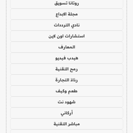
روتانا تسويق
مجلة الابداع
نادي الترددات
استشارات اون لاين
المعارف
هيدب فيديو
رمح التقنية
رذاذ التجارة
طعم وكيف
شهود نت
أركاني
مباشر التقنية