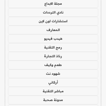
مجلة الابداع
نادي الترددات
استشارات اون لاين
المعارف
هيدب فيديو
رمح التقنية
رذاذ التجارة
طعم وكيف
شهود نت
أركاني
مباشر التقنية
مدونة صحبة