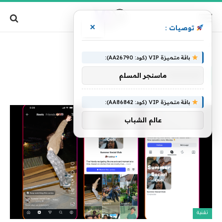
×
توصيات :
»
الرئيسية
الوصفية
باقة متميزة VIP (كود: AA26790):
الوصفية
ماسنجر المسلم
باقة متميزة VIP (كود: AA86842):
عالم الشباب
تقنية