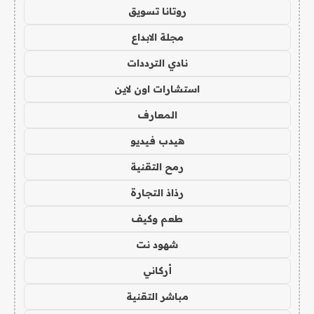
روتانا تسويق
مجلة الابداع
نادي الترددات
استشارات اون لاين
المعارف
هيدب فيديو
رمح التقنية
رذاذ التجارة
طعم وكيف
شهود نت
أركاني
مباشر التقنية