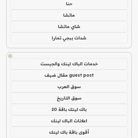
حنا
ماتشا
شاي ماتشا
شدات ببجي تمارا
!
خدمات الباك لينك والجيست
guest post مقال ضيف
سوق العرب
سوق التاريخ
باك لينك باقة 20
اعلانات الباك لينك
أقوى باقة باك لينك