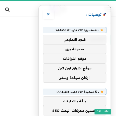
×
توصيات :
»
الرئيسية
الهجين
باقة متميزة VIP (كود: AA35872):
الهجين
ضوء التعليمي
صحيفة برق
موقع اشراقات
موقع اشراق اون لاين
اركان سياحة وسفر
باقة متميزة VIP (كود: AA11138):
باقة باك لينك
تحسين محركات البحث SEO
عاجل الآن