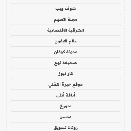
شوف ويب
مجلة الاسهم
الشرقية الاقتصادية
عالم الايفون
مدونة كوكان
صحيفة نهج
كار نيوز
موقع خبرة التقني
أناقة أنثى
متورخ
مدسن
روتانا تسويق