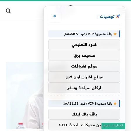
×
توصيات :
»
الرئيسية
النفطية
باقة متميزة VIP (كود: AA35872):
النفطية
ضوء التعليمي
صحيفة برق
موقع اشراقات
موقع اشراق اون لاين
اركان سياحة وسفر
باقة متميزة VIP (كود: AA11138):
باقة باك لينك
تحسين محركات البحث SEO
الإمارات اليوم