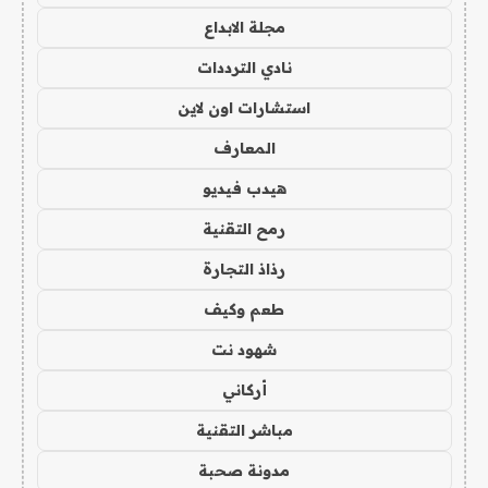
مجلة الابداع
نادي الترددات
استشارات اون لاين
المعارف
هيدب فيديو
رمح التقنية
رذاذ التجارة
طعم وكيف
شهود نت
أركاني
مباشر التقنية
مدونة صحبة