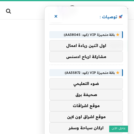
×
توصيات :
»
الرئيسية
النزرة
باقة متميزة VIP (كود: AA38045):
النزرة
اول اثنين ريادة اعمال
مشاركة ارباح ادسنس
باقة متميزة VIP (كود: AA35872):
ضوء التعليمي
صحيفة برق
موقع اشراقات
موقع اشراق اون لاين
اركان سياحة وسفر
عاجل الآن