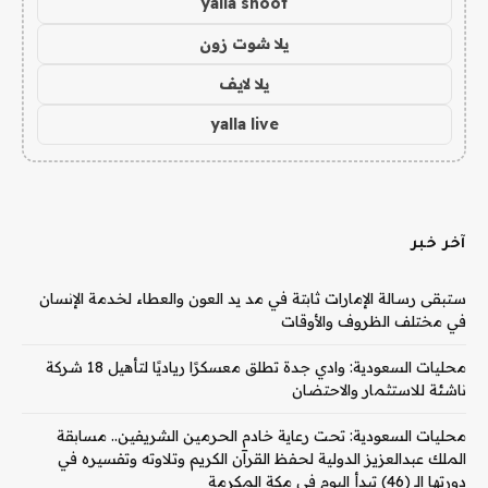
yalla shoot
يلا شوت زون
يلا لايف
yalla live
آخر خبر
ستبقى رسالة الإمارات ثابتة في مد يد العون والعطاء لخدمة الإنسان
في مختلف الظروف والأوقات
محليات السعودية: وادي جدة تطلق معسكرًا رياديًا لتأهيل 18 شركة
ناشئة للاستثمار والاحتضان
محليات السعودية: تحت رعاية خادم الحرمين الشريفين.. مسابقة
الملك عبدالعزيز الدولية لحفظ القرآن الكريم وتلاوته وتفسيره في
دورتها الـ (46) تبدأ اليوم في مكة المكرمة