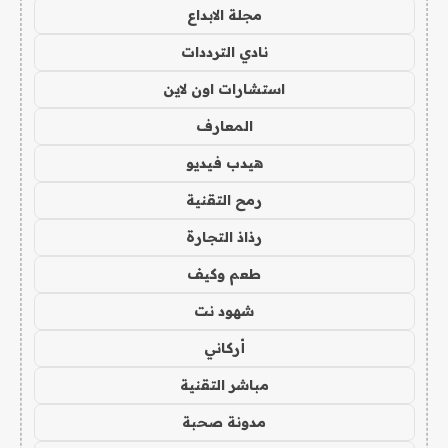
مجلة الابداع
نادي الترددات
استشارات اون لاين
المعارف
هيدب فيديو
رمح التقنية
رذاذ التجارة
طعم وكيف
شهود نت
أركاني
مباشر التقنية
مدونة صحبة