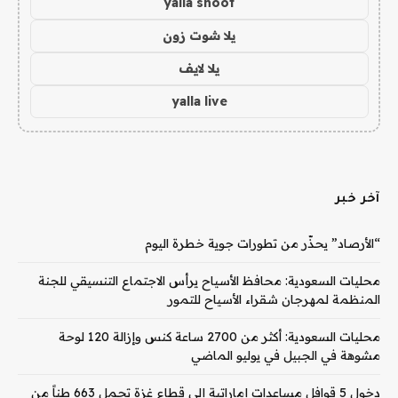
yalla shoot
يلا شوت زون
يلا لايف
yalla live
آخر خبر
“الأرصاد” يحذّر من تطورات جوية خطرة اليوم
محليات السعودية: محافظ الأسياح يرأس الاجتماع التنسيقي للجنة
المنظمة لمهرجان شقراء الأسياح للتمور
محليات السعودية: أكثر من 2700 ساعة كنس وإزالة 120 لوحة
مشوهة في الجبيل في يوليو الماضي
دخول 5 قوافل مساعدات إماراتية إلى قطاع غزة تحمل 663 طناً من