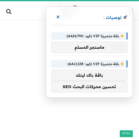
×
توصيات :
»
الرئيسية
النبتة
باقة متميزة VIP (كود: AA26790):
النبتة
ماسنجر المسلم
باقة متميزة VIP (كود: AA11138):
باقة باك لينك
تحسين محركات البحث SEO
عكاظ