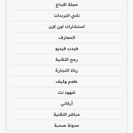
مجلة الابداع
نادي الترددات
استشارات اون لاين
المعارف
هيدب فيديو
رمح التقنية
رذاذ التجارة
طعم وكيف
شهود نت
أركاني
مباشر التقنية
مدونة صحبة