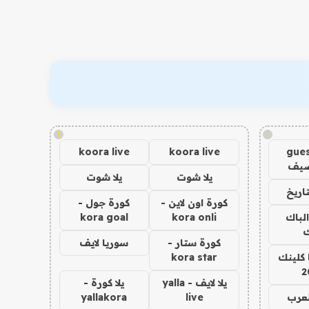
!
!
koora live
koora live
gues
ضيف
يلا شوت
يلا شوت
اريخ
كورة اون لاين -
كورة جول -
الباك
kora onli
kora goal
ك
كورة ستار -
سوريا لايف
 كلينك
kora star
2
يلا لايف - yalla
يلا كورة -
لعرب
live
yallakora