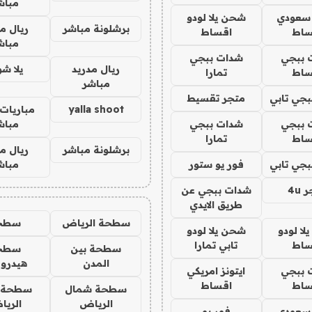
مباش
 سعودي
شحن يلا لودو
برشلونة مباشر
ريال م
ساط
اقساط
مباش
 ببجي
شدات ببجي
ريال مدريد
يلا ش
ساط
تمارا
مباشر
جي تابي
متجر تقسيط
yalla shoot
مباريات 
 ببجي
شدات ببجي
مباش
ساط
تمارا
برشلونة مباشر
ريال م
جي تابي
فور يو ستور
مباش
4u
شدات ببجي عن
طريق الايدي
سطحة الرياض
سطح
ا لودو
شحن يلا لودو
ساط
تابي تمارا
سطحة بين
سطح
المدن
هيدرو
 ببجي
ايتونز امريكي
ساط
اقساط
سطحة شمال
سطحة 
الرياض
الري
 سعودي
فور يو