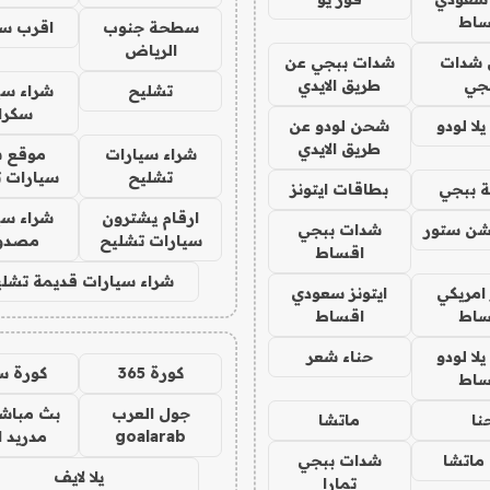
ساط
سطحة جنوب
اقرب س
الرياض
شدات
شدات ببجي عن
جي
طريق الايدي
تشليح
شراء سي
سكرا
ا لودو
شحن لودو عن
طريق الايدي
شراء سيارات
موقع ش
تشليح
سيارات 
 ببجي
بطاقات ايتونز
ارقام يشترون
شراء سي
شن ستور
شدات ببجي
سيارات تشليح
مصدو
اقساط
شراء سيارات قديمة تشلي
 امريكي
ايتونز سعودي
ساط
اقساط
ا لودو
حناء شعر
كورة 365
كورة س
ساط
جول العرب
بث مباشر
نا
ماتشا
goalarab
مدريد ا
ماتشا
شدات ببجي
يلا لايف
تمارا