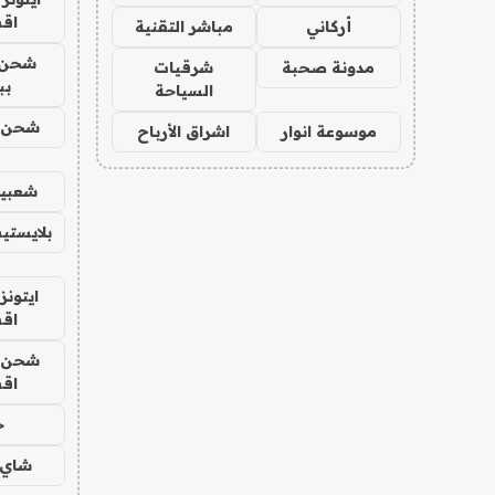
اق
أركاني
مباشر التقنية
شحن 
مدونة صحبة
شرقيات
بب
السياحة
شحن يل
موسوعة انوار
اشراق الأرباح
شعبية
بلايستي
ايتونز
اق
شحن يل
اق
ح
شاي 