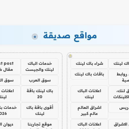
مواقع صديقة
+
!
اك لينك
شراء باك لينك
خدمات الباك
t post
لينك والجيست
مقال 
روابط
باقات باك لينك
ية
سوق العرب
سوق الت
 لنك،
اعلانات الباك
باك لينك باقة
اعلانات 
كلينكات
لينك
20
لين
دريس
اشراق العالم
أقوى باقة باك
خدمات با
عالم كبير
لينك
026
الاشراق
اعلانات الباك
موقع تجاربنا
ديوان ا