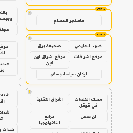
باك 
!
وجيست
ماسنجر المسلم
مجلة 
!
ضوء التعليمي
صحيفة برق
موقع
للت
موقع اشراقات
موقع اشراق اون
لاين
هيدب
وتر
اركان سياحة وسفر
!
شدات
مسك الكلمات
اشراق التقنية
اق
في قوقل
شدات
ان سفن
مرابع
تم
التكنولوجيا
شدات بب