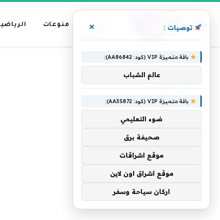
عناوين
منوعات
الرياضية
×
توصيات :
رئيسية
باقة متميزة VIP (كود: AA86842):
»
الرئيسية
النان
عالم الشباب
النان
باقة متميزة VIP (كود: AA35872):
ضوء التعليمي
صحيفة برق
موقع اشراقات
موقع اشراق اون لاين
اركان سياحة وسفر