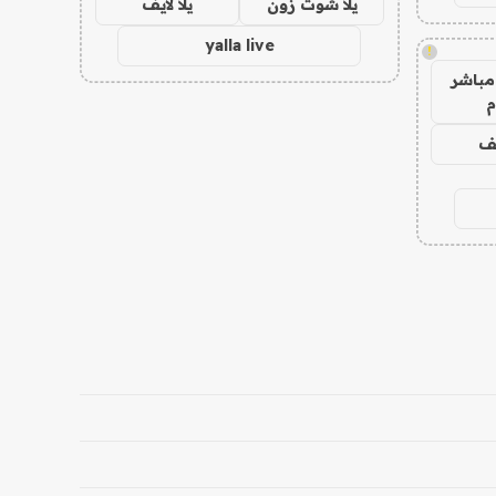
يلا شوت زون
يلا لايف
yalla live
!
مباشر
م
يف