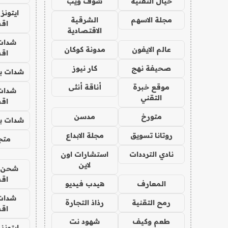
خيال التقنية
شوف ويب
ايتونز
مجلة الاسهم
الشرقية
اق
الاقتصادية
شدات
عالم الايفون
مدونة كوكان
اق
صحيفة نهج
كار نيوز
شدات بب
موقع خبرة
أناقة أنثى
شدات
التقني
اق
متورخ
مدسن
شدات بب
روتانا تسويق
مجلة الابداع
متجر 
نادي الترددات
استشارات اون
لاين
شحن يل
اق
المعارف
هيدب فيديو
شدات
رمح التقنية
رذاذ التجارة
اق
طعم وكيف
شهود نت
ايتونز