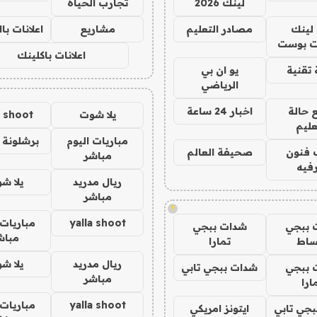
لينك 2026
تجارب الحياه
لينك
مصادر التعليم
مشاريع
اعلانات ب
 بوست
اعلانات باكلينك
تقنية
يو ان بي
الرياضي
 حالة
اخبار 24 ساعة
يلا شوت
a shoot
عليم
مباريات اليوم
برشلونة 
 فنون
صحيفة العالم
مباشر
فيه
ريال مدريد
يلا ش
مباشر
!
yalla shoot
مباريات 
 ببجي
شدات ببجي
مباش
ساط
تمارا
ريال مدريد
يلا ش
 ببجي
شدات ببجي تابي
مباشر
ارا
yalla shoot
مباريات 
جي تابي
ايتونز امريكي