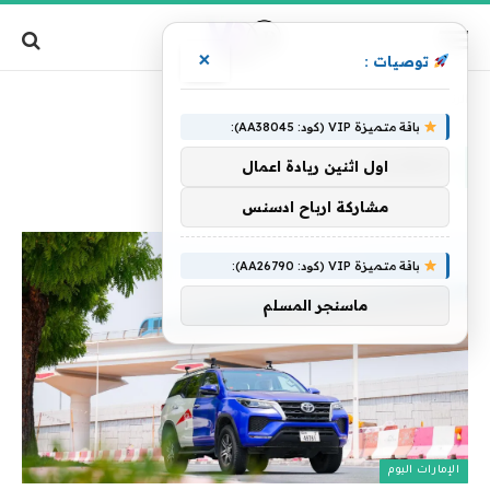
×
توصيات :
»
الرئيسية
المقارنة
باقة متميزة VIP (كود: AA38045):
المقارنة
اول اثنين ريادة اعمال
مشاركة ارباح ادسنس
باقة متميزة VIP (كود: AA26790):
ماسنجر المسلم
الإمارات اليوم