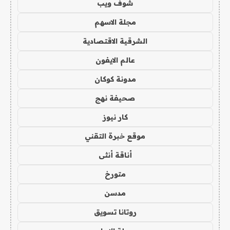
شوف ويب
مجلة الاسهم
الشرقية الاقتصادية
عالم الايفون
مدونة كوكان
صحيفة نهج
كار نيوز
موقع خبرة التقني
أناقة أنثى
متورخ
مدسن
روتانا تسويق