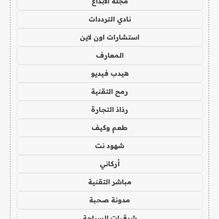
مجلة الابداع
نادي الترددات
استشارات اون لاين
المعارف
هيدب فيديو
رمح التقنية
رذاذ التجارة
طعم وكيف
شهود نت
أركاني
مباشر التقنية
مدونة صحبة
شرقيات السياحة