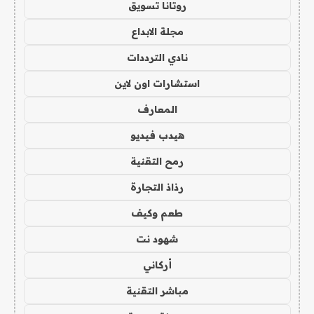
روتانا تسويق
مجلة الابداع
نادي الترددات
استشارات اون لاين
المعارف
هيدب فيديو
رمح التقنية
رذاذ التجارة
طعم وكيف
شهود نت
أركاني
مباشر التقنية