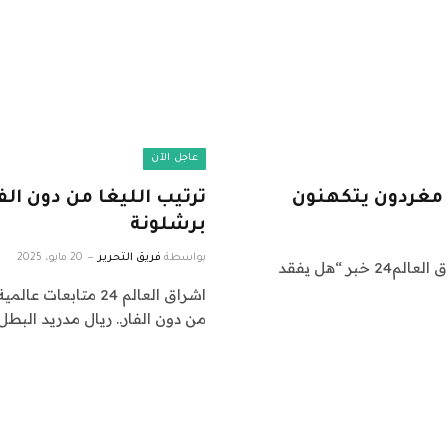
عاجل الآن
 مغردون يتكهنون
ترتيب الليغا من دون الف
برشلونة
بواسطة
فريق التحرير
20 مايو، 2025
اشراق العالم 24 متابعات عالمية عاجلة: نقدم لكم في اشراق العالم24 خبر “هل يفقد
من دون الفار.. ريال مدريد البطل