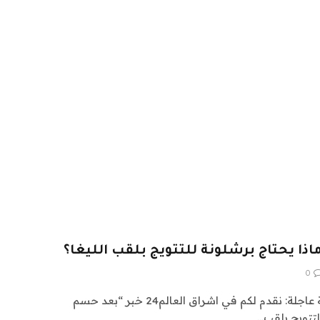
ذا يحتاج برشلونة للتتويج بلقب الليغا؟
0
اشراق العالم 24 متابعات عالمية عاجلة: نقدم لكم في اشراق العالم24 خبر “بعد حسم
للتتويج بلقب…