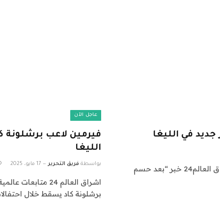
عاجل الآن
جديد في الليغا
فيرمين لاعب برشلونة ك
الليغا
بواسطة
فريق التحرير
17 مايو، 2025
اشراق العالم 24 متابعات عالمية عاجلة: نقدم لكم في اشراق العالم24 خبر “بعد حسم
برشلونة كاد يسقط خلال احتفالا