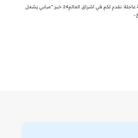
اشراق العالم 24 متابعات عالمية عاجلة: نقدم لكم في اشراق العالم24 خبر “مبابي يشعل
ع…