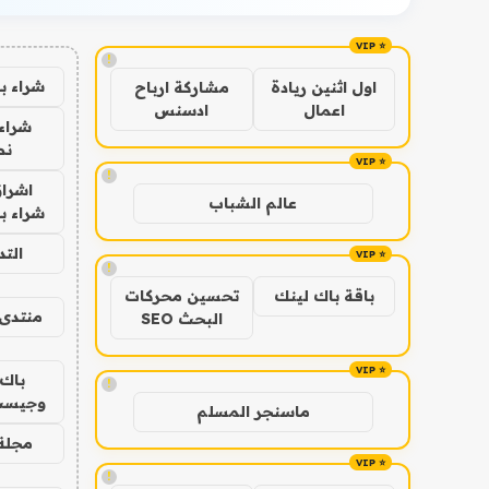
!
شراء ب
اول اثنين ريادة
مشاركة ارباح
اعمال
ادسنس
شراء 
نص
!
اشراق
عالم الشباب
شراء با
الت
!
باقة باك لينك
تحسين محركات
منتدى 
البحث SEO
باك 
!
وجيست
ماسنجر المسلم
مجلة 
!