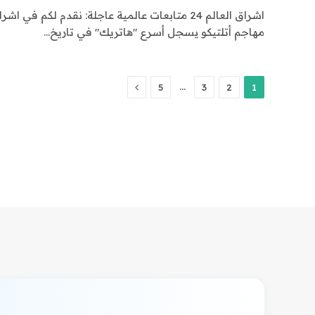
مهاجم أتلتيكو يسجل أسرع "هاتريك" في تاريخ…
التالي
…
5
3
2
1