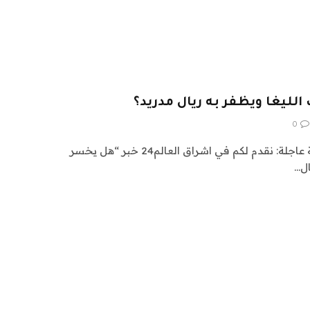
ليغا ويظفر به ريال مدريد؟
0
اشراق العالم 24 متابعات عالمية عاجلة: نقدم لكم في اشراق العالم24 خبر “هل يخسر
ال…