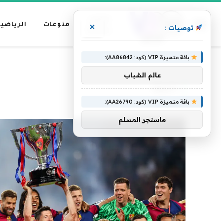
عناوين
منوعات
الرياضية
×
توصيات :
رئيسية
باقة متميزة VIP (كود: AA86842):
»
الرئيسية
الليغا
عالم الشباب
الليغا
باقة متميزة VIP (كود: AA26790):
ماسنجر المسلم