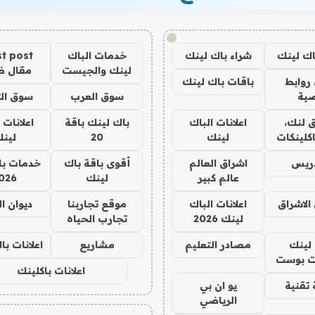
!
اك لينك
شراء باك لينك
خدمات الباك
t post
لينك والجيست
مقال 
روابط
باقات باك لينك
ية
سوق العرب
سوق الت
 لنك،
اعلانات الباك
باك لينك باقة
اعلانات 
كلينكات
لينك
20
لين
دريس
اشراق العالم
أقوى باقة باك
خدمات با
عالم كبير
لينك
026
الاشراق
اعلانات الباك
موقع تجاربنا
ديوان ا
لينك 2026
تجارب الحياه
لينك
مصادر التعليم
مشاريع
اعلانات ب
 بوست
اعلانات باكلينك
تقنية
يو ان بي
الرياضي