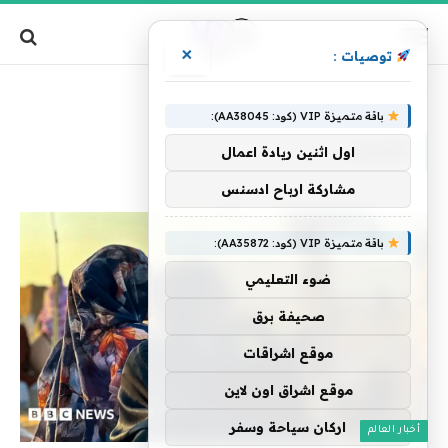
×
توصيات :
»
الرئيسية
الفاشر
باقة متميزة VIP (كود: AA38045):
الفاشر
اول اثنين ريادة اعمال
مشاركة ارباح ادسنس
باقة متميزة VIP (كود: AA35872):
ضوء التعليمي
صحيفة برق
موقع اشراقات
موقع اشراق اون لاين
اركان سياحة وسفر
أخبار العالم