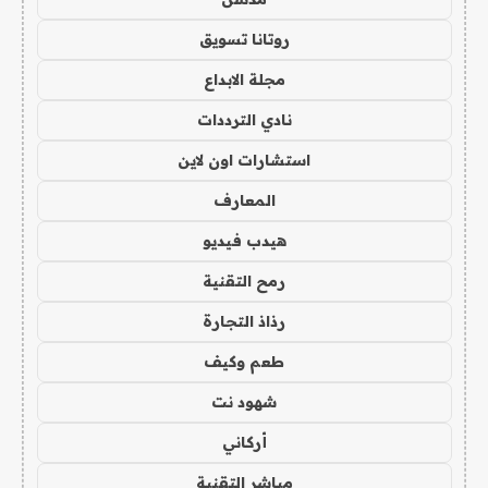
روتانا تسويق
مجلة الابداع
نادي الترددات
استشارات اون لاين
المعارف
هيدب فيديو
رمح التقنية
رذاذ التجارة
طعم وكيف
شهود نت
أركاني
مباشر التقنية