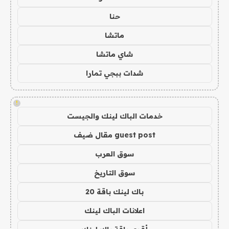
حنا
ماتشا
شاي ماتشا
شدات ببجي تمارا
!
خدمات الباك لينك والجيست
guest post مقال ضيف
سوق العرب
سوق التاريخ
باك لينك باقة 20
اعلانات الباك لينك