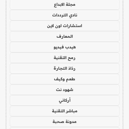
مجلة الابداع
نادي الترددات
استشارات اون لاين
المعارف
هيدب فيديو
رمح التقنية
رذاذ التجارة
طعم وكيف
شهود نت
أركاني
مباشر التقنية
مدونة صحبة