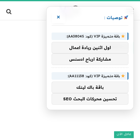
×
توصيات :
»
الرئيسية
الـquotتريندquot
باقة متميزة VIP (كود: AA38045):
الـQUOTتريندQUOT
اول اثنين ريادة اعمال
مشاركة ارباح ادسنس
باقة متميزة VIP (كود: AA11138):
باقة باك لينك
تحسين محركات البحث SEO
عاجل الآن