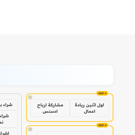
!
شراء ب
اول اثنين ريادة
مشاركة ارباح
اعمال
ادسنس
شراء 
نص
!
اشراق