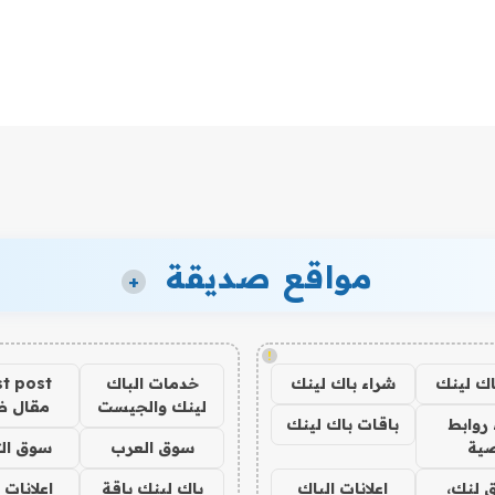
مواقع صديقة
+
!
اك لينك
شراء باك لينك
خدمات الباك
t post
لينك والجيست
مقال 
روابط
باقات باك لينك
ية
سوق العرب
سوق الت
 لنك،
اعلانات الباك
باك لينك باقة
اعلانات 