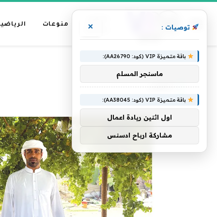
عناوين
منوعات
الرياضية
×
توصيات :
رئيسية
باقة متميزة VIP (كود: AA26790):
»
الرئيسية
العنب
ماسنجر المسلم
العنب
باقة متميزة VIP (كود: AA38045):
اول اثنين ريادة اعمال
مشاركة ارباح ادسنس