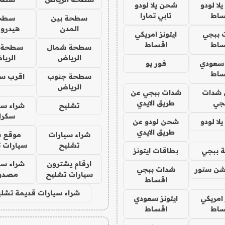
ا لودو
شحن يلا لودو
ساط
تابي تمارا
سطحة بين
سطح
المدن
هيدرو
 ببجي
ايتونز امريكي
ساط
اقساط
سطحة شمال
سطحة 
الرياض
الري
 سعودي
فور يو
ساط
سطحة جنوب
اقرب س
الرياض
شدات
شدات ببجي عن
جي
طريق الايدي
تشليح
شراء سي
سكرا
ا لودو
شحن لودو عن
طريق الايدي
شراء سيارات
موقع ش
تشليح
سيارات 
 ببجي
بطاقات ايتونز
ارقام يشترون
شراء سي
شن ستور
شدات ببجي
سيارات تشليح
مصدو
اقساط
شراء سيارات قديمة تشلي
 امريكي
ايتونز سعودي
ساط
اقساط