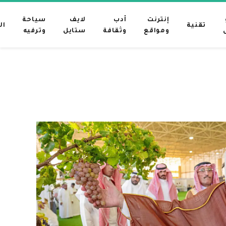
إنترنت
أدب
لايف
سياحة
تقنية
ال
ومواقع
وثقافة
ستايل
وترفيه