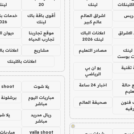
كلينكات
لينك
20
لين
دريس
اشراق العالم
أقوى باقة باك
خدمات با
عالم كبير
لينك
026
الاشراق
اعلانات الباك
موقع تجاربنا
ديوان ا
لينك 2026
تجارب الحياه
لينك
مصادر التعليم
مشاريع
اعلانات ب
 بوست
اعلانات باكلينك
تقنية
يو ان بي
الرياضي
 حالة
اخبار 24 ساعة
يلا شوت
a shoot
عليم
مباريات اليوم
برشلونة 
 فنون
صحيفة العالم
مباشر
فيه
ريال مدريد
يلا ش
مباشر
!
yalla shoot
مباريات 
 ببجي
شدات ببجي