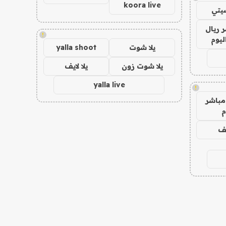
koora live
يتي
 ريال
!
ليوم
يلا شوت
yalla shoot
يلا شوت زون
يلا لايف
yalla live
!
مباشر
م
يف