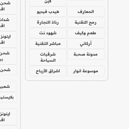
لاين
شحن يل
اق
المعارف
هيدب فيديو
شدات
رمح التقنية
رذاذ التجارة
اق
طعم وكيف
شهود نت
ايتونز
اق
أركاني
مباشر التقنية
شحن 
مدونة صحبة
شرقيات
بب
السياحة
شحن يل
موسوعة انوار
اشراق الأرباح
شعبية
بلايستي
ايتونز
اق