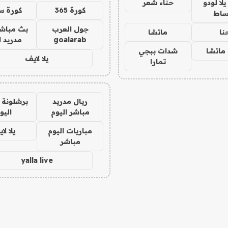
ا لودو
حناء شعر
كورة 365
كورة س
ساط
جول العرب
بث مباشر
نا
ماتشا
goalarab
مدريد ا
ماتشا
شدات ببجي
يلا لايف
تمارا
ريال مدريد
برشلونة 
مباشر اليوم
اليو
مباريات اليوم
يلا لا
مباشر
yalla live