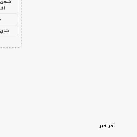
شحن يل
اق
ح
شاي 
آخر خبر