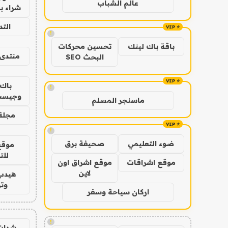
عالم الشباب
شراء با
الت
!
باقة باك لينك
تحسين محركات
منتدى 
البحث SEO
باك 
!
وجيست
ماسنجر المسلم
مجلة 
!
ضوء التعليمي
صحيفة برق
موقع
للت
موقع اشراقات
موقع اشراق اون
لاين
هيدب
وتر
اركان سياحة وسفر
!
شدات