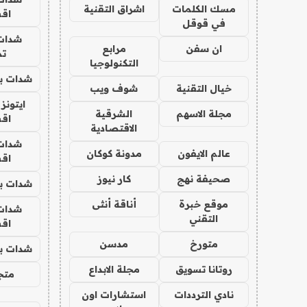
مسك الكلمات
اشراق التقنية
اق
في قوقل
شدات
ان سفن
مرابع
تم
التكنولوجيا
شدات بب
خيال التقنية
شوف ويب
ايتونز
مجلة الاسهم
الشرقية
اق
الاقتصادية
شدات
عالم الايفون
مدونة كوكان
اق
صحيفة نهج
كار نيوز
شدات بب
موقع خبرة
أناقة أنثى
شدات
التقني
اق
متورخ
مدسن
شدات بب
روتانا تسويق
مجلة الابداع
متجر 
نادي الترددات
استشارات اون