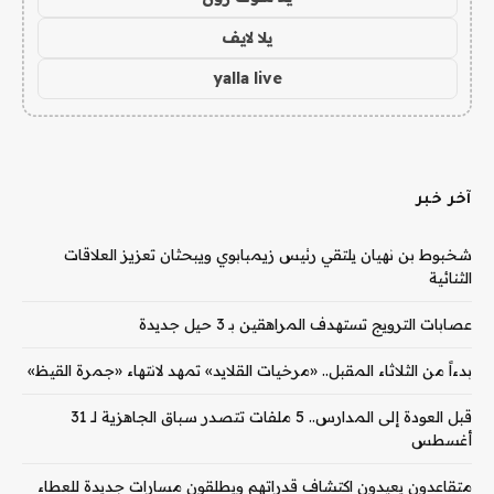
يلا لايف
yalla live
آخر خبر
شخبوط بن نهيان يلتقي رئيس زيمبابوي ويبحثان تعزيز العلاقات
الثنائية
عصابات الترويج تستهدف المراهقين بـ 3 حيل جديدة
بدءاً من الثلاثاء المقبل.. «مرخيات القلايد» تمهد لانتهاء «جمرة القيظ»
قبل العودة إلى المدارس.. 5 ملفات تتصدر سباق الجاهزية لـ 31
أغسطس
متقاعدون يعيدون اكتشاف قدراتهم ويطلقون مسارات جديدة للعطاء