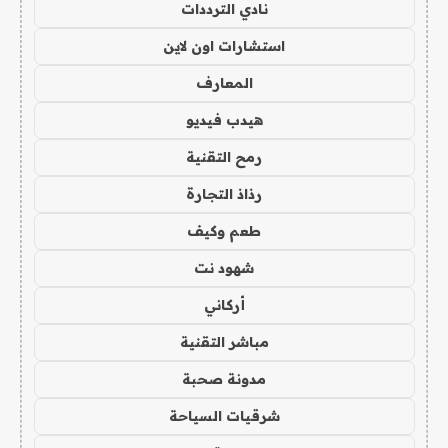
نادي الترددات
استشارات اون لاين
المعارف
هيدب فيديو
رمح التقنية
رذاذ التجارة
طعم وكيف
شهود نت
أركاني
مباشر التقنية
مدونة صحبة
شرقيات السياحة