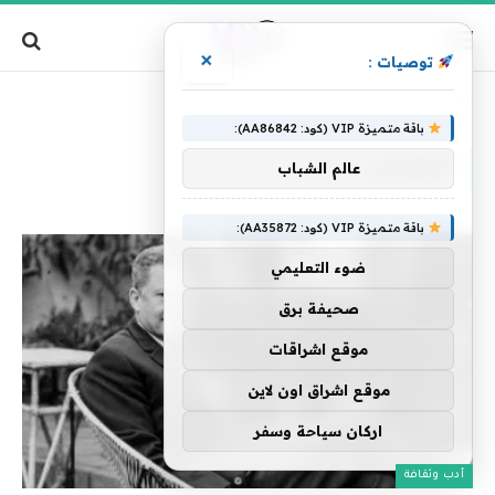
×
توصيات :
»
الرئيسية
السباعى
باقة متميزة VIP (كود: AA86842):
السباعى
عالم الشباب
باقة متميزة VIP (كود: AA35872):
ضوء التعليمي
صحيفة برق
موقع اشراقات
موقع اشراق اون لاين
اركان سياحة وسفر
أدب وثقافة